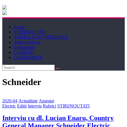
Electricianul
Revista
Acasa
Electricianul
STIRI/NOUTATI
ARHIVA ELECTRICIANUL
Arhiva articole
Evenimente
CURSURI
CONFERINTE
Schneider
2020-04
Actualitate
Aparataj
Electric
Editii
Interviu
Rubrici
STIRI/NOUTATI
Interviu cu dl. Lucian Enaru, Country
General Manager Schneider Electric