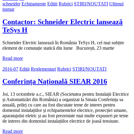
schneider
Echipamente
Editii
Rubrici
STIRI/NOUTATI
Ultimul
numar
Contactor: Schneider Electric lansează
TeSys H
Schneider Electric lansează în România TeSys H, cel mai subțire
element de comutație statică din lume București, 23 martie
Read more
2016-07
Editii
Reglementari
Rubrici
STIRI/NOUTATI
Conferința Națională SIEAR 2016
Joi, 13 octombrie a.c., SIEAR (Societatea pentru Instalații Electrice
și Automatizări din România) a organizat la Sinaia Conferința sa
anuală, prilej cu care au fost discutate teme de interes pentru
domeniul instalațiilor și echipamentelor electrice, protecției umane,
aparatajului eletric și au fost prezentate mai multe expuneri pe teme
de interes din domeniul instalațiilor electrice de joasă tensiune.
Read more