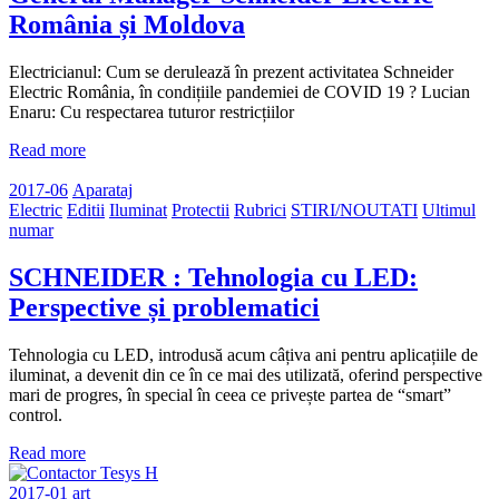
România și Moldova
Electricianul: Cum se derulează în prezent activitatea Schneider
Electric România, în condițiile pandemiei de COVID 19 ? Lucian
Enaru: Cu respectarea tuturor restricțiilor
Read more
2017-06
Aparataj
Electric
Editii
Iluminat
Protectii
Rubrici
STIRI/NOUTATI
Ultimul
numar
SCHNEIDER : Tehnologia cu LED:
Perspective și problematici
Tehnologia cu LED, introdusă acum câțiva ani pentru aplicațiile de
iluminat, a devenit din ce în ce mai des utilizată, oferind perspective
mari de progres, în special în ceea ce privește partea de “smart”
control.
Read more
2017-01
art