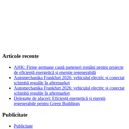
Articole recente
AHK: Firme germane caută parteneri români pentru proiecte
de eficiență energetică și energie regenerabilă
Automechanika Frankfurt 2026: vehiculul electric și conectat
schimbă regulile în aftermarket
Automechanika Frankfurt 2026: vehiculul electric și conectat
schimbă regulile în aftermarket
Delegație de afaceri: Eficiență energetică și energii
regenerabile pentru Green Buildings
Publicitate
Publicitate