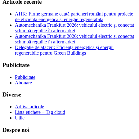
Articole recente
AHK: Firme germane caută parteneri români pentru proiecte
de eficiență energetică și energie regenerabilă
Automechanika Frankfurt 2026: vehiculul electric și conectat
schimbă regulile în aftermarket
Automechanika Frankfurt 2026: vehiculul electric și conectat
schimbă regulile în aftermarket
Delegație de afaceri: Eficiență energetică și energii
regenerabile pentru Green Buildings
Publicitate
Publicitate
Abonare
Diverse
Arhiva articole
Lista etichete – Tag cloud
Utile
Despre noi