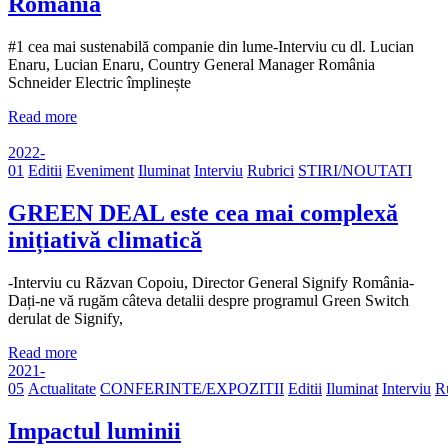
România
#1 cea mai sustenabilă companie din lume-Interviu cu dl. Lucian
Enaru, Lucian Enaru, Country General Manager România
Schneider Electric împlinește
Read more
2022-
01
Editii
Eveniment
Iluminat
Interviu
Rubrici
STIRI/NOUTATI
GREEN DEAL este cea mai complexă
inițiativă climatică
-Interviu cu Răzvan Copoiu, Director General Signify România-
Dați-ne vă rugăm câteva detalii despre programul Green Switch
derulat de Signify,
Read more
2021-
05
Actualitate
CONFERINTE/EXPOZITII
Editii
Iluminat
Interviu
R
Impactul luminii