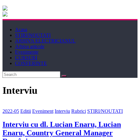
Electricianul
Revista
Acasa
Electricianul
STIRI/NOUTATI
ARHIVA ELECTRICIANUL
Arhiva articole
Evenimente
CURSURI
CONFERINTE
Interviu
2022-05
Editii
Eveniment
Interviu
Rubrici
STIRI/NOUTATI
Interviu cu dl. Lucian Enaru, Lucian
Enaru, Country General Manager