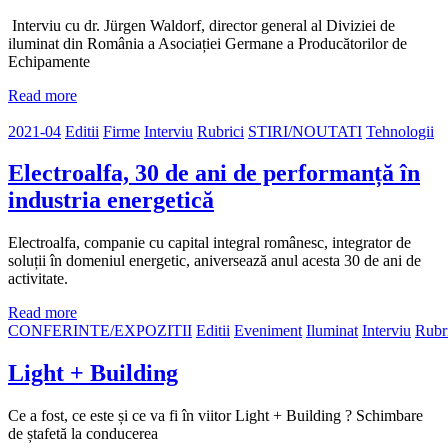
Interviu cu dr. Jürgen Waldorf, director general al Diviziei de
iluminat din România a Asociației Germane a Producătorilor de
Echipamente
Read more
2021-04
Editii
Firme
Interviu
Rubrici
STIRI/NOUTATI
Tehnologii
Electroalfa, 30 de ani de performanță în
industria energetică
Electroalfa, companie cu capital integral românesc, integrator de
soluții în domeniul energetic, aniversează anul acesta 30 de ani de
activitate.
Read more
CONFERINTE/EXPOZITII
Editii
Eveniment
Iluminat
Interviu
Rubr
Light + Building
Ce a fost, ce este și ce va fi în viitor Light + Building ? Schimbare
de ștafetă la conducerea