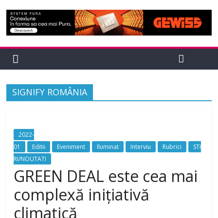
SIGNIFY ROMÂNIA
2022-
01
Editii
Eveniment
Iluminat
Interviu
Rubrici
STI
RI/NOUTATI
GREEN DEAL este cea mai
complexă inițiativă
climatică