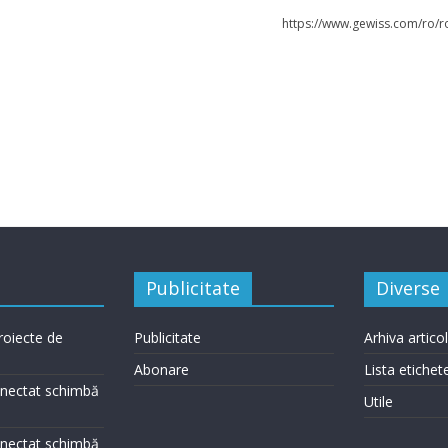
https://www.gewiss.com/ro/r
Publicitate
Diverse
roiecte de
Publicitate
Arhiva artico
Abonare
Lista etichet
conectat schimbă
Utile
conectat schimbă