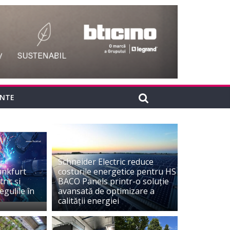
INTE
Schneider Electric reduce
ankfurt
costurile energetice pentru HS
ric și
BACO Panels printr-o soluție
egulile în
avansată de optimizare a
calității energiei