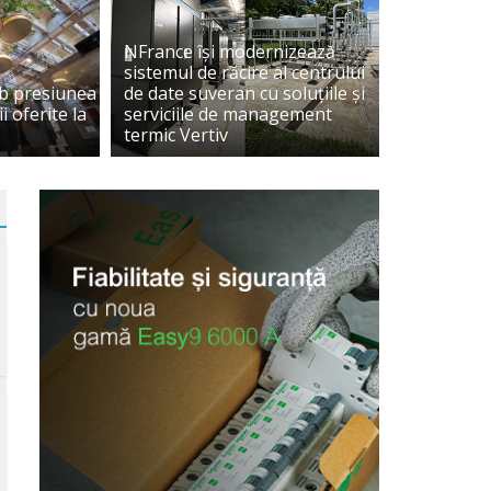
NFrance își modernizează
OZITII
Editii
Eveniment
Firme
Rubrici
STIRI/NOUTATI
sistemul de răcire al centrului
afaceri: Eficiență energetică și energii
ub presiunea
de date suveran cu soluțiile și
i oferite la
serviciile de management
 pentru Green Buildings
termic Vertiv