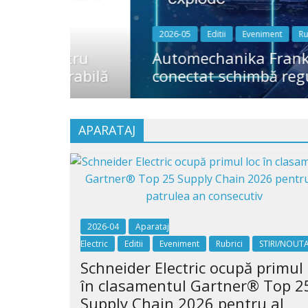
2026-05
Editii
Eveniment
Rubrici
STIRI/
ntru
Automechanika Frankfurt 2026:
erabilă
conectat schimbă regulile în 
APARATAJ
2026-04
Aparataj
Electric
Editii
Eveniment
Rubrici
STIRI/NOUTA
Schneider Electric ocupă primul 
în clasamentul Gartner® Top 2
Supply Chain 2026 pentru al