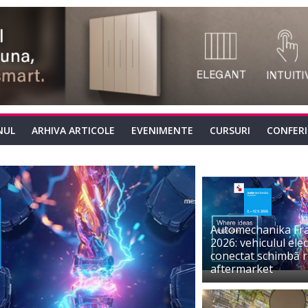
NUL
ARHIVA ARTICOLE
EVENIMENTE
CURSURI
CONFER
Automechanika Fr
2026: vehiculul elect
conectat schimbă r
aftermarket