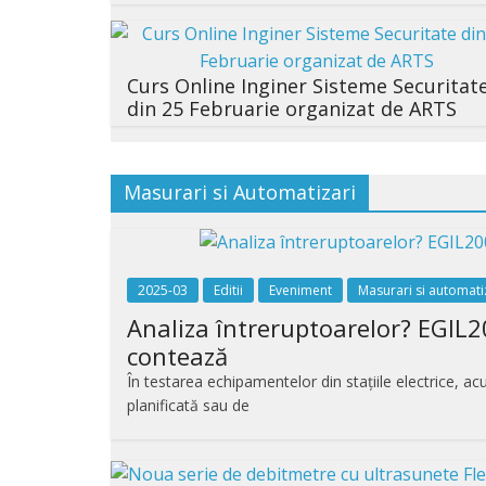
Curs Online Inginer Sisteme Securitat
din 25 Februarie organizat de ARTS
Masurari si Automatizari
2025-03
Editii
Eveniment
Masurari si automati
Analiza întreruptoarelor? EGIL2
contează
În testarea echipamentelor din stațiile electrice, a
planificată sau de