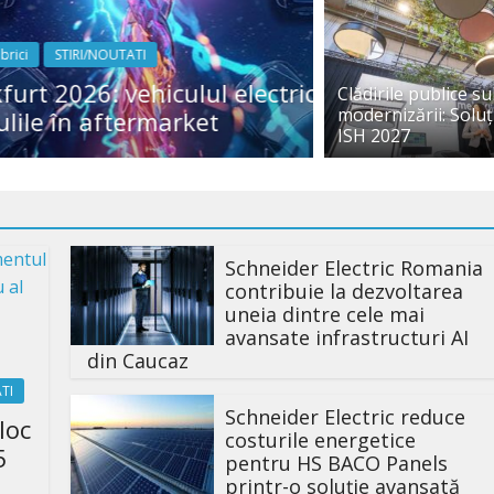
2026-04
2026-
NOUTATI
05
CONFERINTE/EXP
 vehiculul electric și
Delegație de 
Clădirile publice s
modernizării: Soluți
aftermarket
regenerabile
ISH 2027
Schneider Electric Romania
contribuie la dezvoltarea
uneia dintre cele mai
avansate infrastructuri AI
din Caucaz
TI
Schneider Electric reduce
loc
costurile energetice
5
pentru HS BACO Panels
printr-o soluție avansată