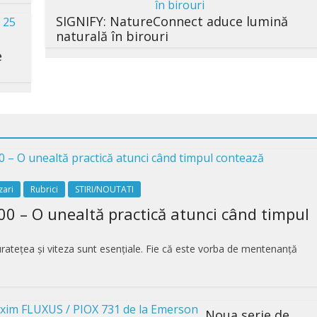
SIGNIFY: NatureConnect aduce lumină
naturală în birouri
e
zari
Rubrici
STIRI/NOUTATI
00 – O unealtă practică atunci când timpul
curatețea și viteza sunt esențiale. Fie că este vorba de mentenanță
Noua serie de