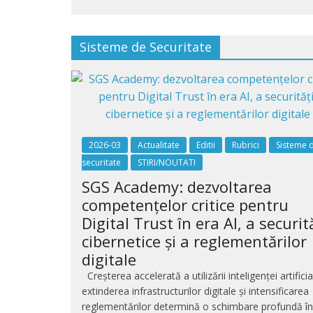
Sisteme de Securitate
2026-03
Actualitate
Editii
Rubrici
Sisteme 
securitate
STIRI/NOUTATI
SGS Academy: dezvoltarea
competențelor critice pentru
Digital Trust în era AI, a securită
cibernetice și a reglementărilor
digitale
Creșterea accelerată a utilizării inteligenței artificia
extinderea infrastructurilor digitale și intensificarea
reglementărilor determină o schimbare profundă în