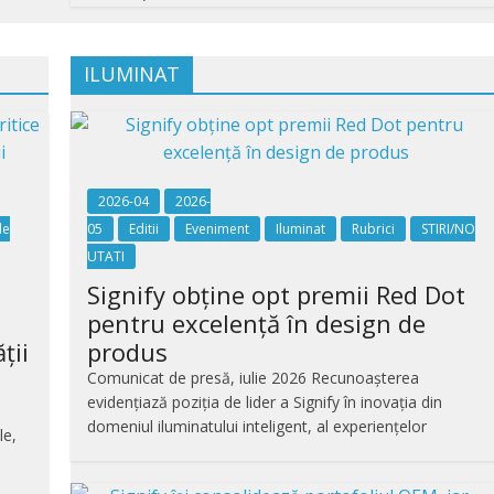
ILUMINAT
2026-04
2026-
de
05
Editii
Eveniment
Iluminat
Rubrici
STIRI/NO
UTATI
Signify obține opt premii Red Dot
pentru excelență în design de
ții
produs
Comunicat de presă, iulie 2026 Recunoașterea
evidențiază poziția de lider a Signify în inovația din
domeniul iluminatului inteligent, al experiențelor
le,