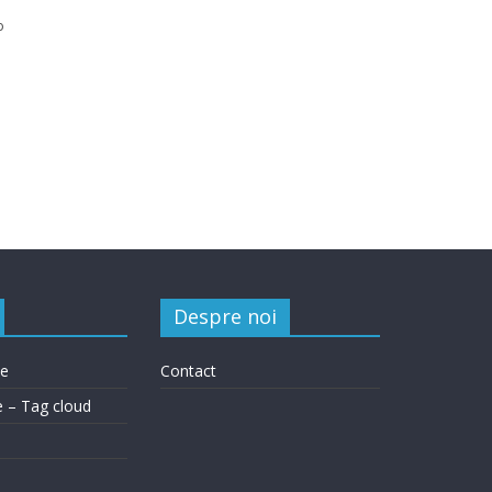
o
Despre noi
le
Contact
e – Tag cloud