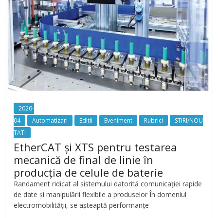
2026-
04
Automatizari
Editii
Eveniment
Rubrici
STIRI/NOU
TATI
EtherCAT și XTS pentru testarea
mecanică de final de linie în
producția de celule de baterie
Randament ridicat al sistemului datorită comunicației rapide
de date și manipulării flexibile a produselor În domeniul
electromobilității, se așteaptă performanțe