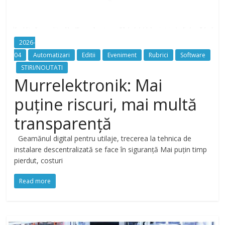
2026-
04
Automatizari
Editii
Eveniment
Rubrici
Software
STIRI/NOUTATI
Murrelektronik: Mai
puține riscuri, mai multă
transparență
Geamănul digital pentru utilaje, trecerea la tehnica de
instalare descentralizată se face în siguranță Mai puțin timp
pierdut, costuri
Read more