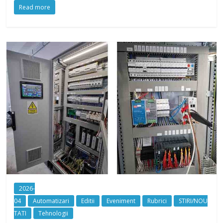
Read more
2026-
04
Automatizari
Editii
Eveniment
Rubrici
STIRI/NOU
TATI
Tehnologii