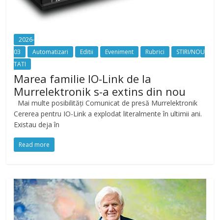
2026-
03
Automatizari
Editii
Eveniment
Rubrici
STIRI/NOU
TATI
Marea familie IO-Link de la
Murrelektronik s-a extins din nou
Mai multe posibilități Comunicat de presă Murrelektronik
Cererea pentru IO-Link a explodat literalmente în ultimii ani.
Existau deja în
Read more