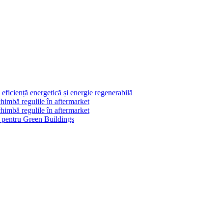
ficiență energetică și energie regenerabilă
himbă regulile în aftermarket
himbă regulile în aftermarket
le pentru Green Buildings