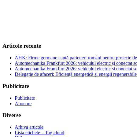
Articole recente
AHK: Firme germane caută parteneri români pentru proiecte de e
Automechanika Frankfurt 2026: vehiculul electric și conectat sc
Automechanika Frankfurt 2026: vehiculul electric și conectat sc
Delegație de afaceri: Eficiență energetică și energii regenerabi
Publicitate
Publicitate
Abonare
Diverse
Arhiva articole
Lista etichete – Tag cloud