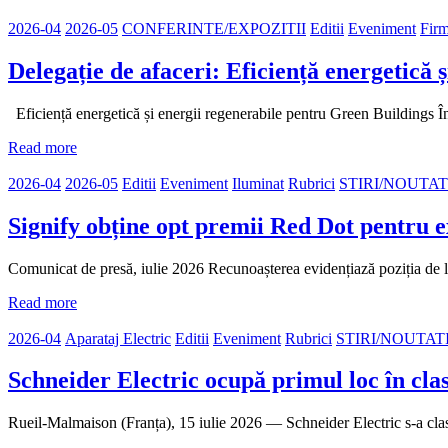
2026-04
2026-05
CONFERINTE/EXPOZITII
Editii
Eveniment
Fir
Delegație de afaceri: Eficiență energetică 
Eficiență energetică și energii regenerabile pentru Green Buildings
Read more
2026-04
2026-05
Editii
Eveniment
Iluminat
Rubrici
STIRI/NOUTAT
Signify obține opt premii Red Dot pentru e
Comunicat de presă, iulie 2026 Recunoașterea evidențiază poziția de lid
Read more
2026-04
Aparataj Electric
Editii
Eveniment
Rubrici
STIRI/NOUTAT
Schneider Electric ocupă primul loc în cl
Rueil-Malmaison (Franța), 15 iulie 2026 — Schneider Electric s-a clas