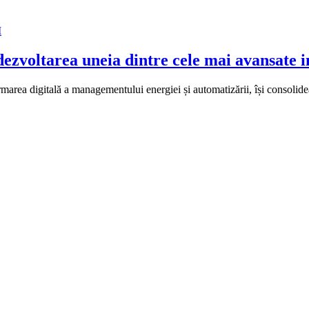
I
ezvoltarea uneia dintre cele mai avansate i
rmarea digitală a managementului energiei și automatizării, își consolid