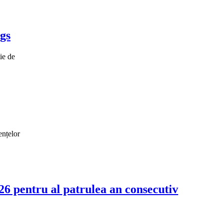
ngs
ie de
ențelor
6 pentru al patrulea an consecutiv