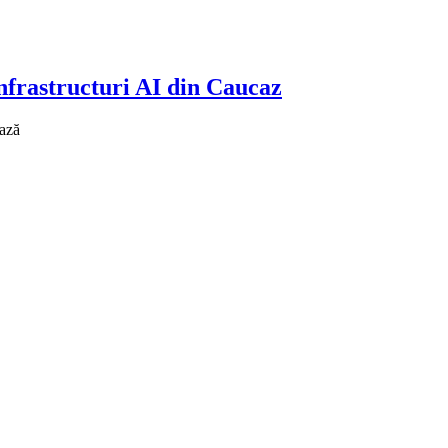
nfrastructuri AI din Caucaz
ează