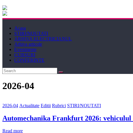
Electricianul
Revista
Acasa
Electricianul
STIRI/NOUTATI
ARHIVA ELECTRICIANUL
Arhiva articole
Evenimente
CURSURI
CONFERINTE
2026-04
2026-04
Actualitate
Editii
Rubrici
STIRI/NOUTATI
Automechanika Frankfurt 2026: vehiculul e
Read more