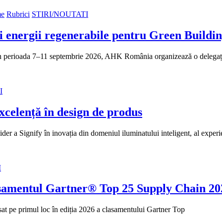
me
Rubrici
STIRI/NOUTATI
și energii regenerabile pentru Green Buildi
 În perioada 7–11 septembrie 2026, AHK România organizează o delegaț
I
xcelență în design de produs
er a Signify în inovația din domeniul iluminatului inteligent, al experi
I
asamentul Gartner® Top 25 Supply Chain 202
at pe primul loc în ediția 2026 a clasamentului Gartner Top