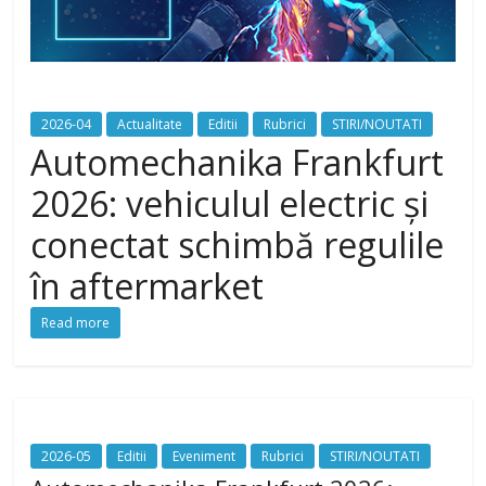
2026-04
Actualitate
Editii
Rubrici
STIRI/NOUTATI
Automechanika Frankfurt
2026: vehiculul electric și
conectat schimbă regulile
în aftermarket
Read more
2026-05
Editii
Eveniment
Rubrici
STIRI/NOUTATI