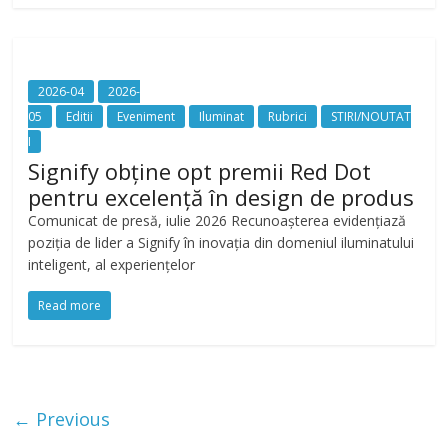
2026-04
2026-
05
Editii
Eveniment
Iluminat
Rubrici
STIRI/NOUTAT
I
Signify obține opt premii Red Dot
pentru excelență în design de produs
Comunicat de presă, iulie 2026 Recunoașterea evidențiază
poziția de lider a Signify în inovația din domeniul iluminatului
inteligent, al experiențelor
Read more
← Previous