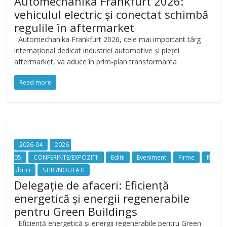
Automechanika Frankfurt 2026:
vehiculul electric și conectat schimbă
regulile în aftermarket
Automechanika Frankfurt 2026, cele mai important târg
internațional dedicat industriei automotive și pieței
aftermarket, va aduce în prim-plan transformarea
Read more
2026-04
2026-
05
CONFERINTE/EXPOZITII
Editii
Eveniment
Firme
R
ubrici
STIRI/NOUTATI
Delegație de afaceri: Eficiență
energetică și energii regenerabile
pentru Green Buildings
Eficiență energetică și energii regenerabile pentru Green