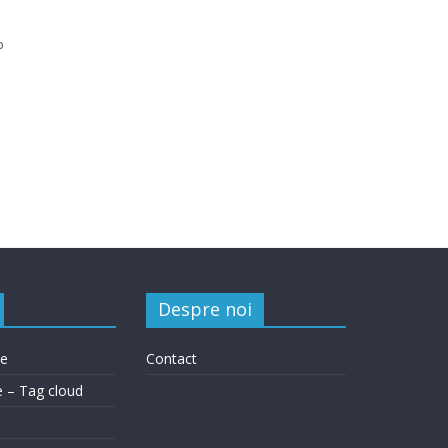
o
Despre noi
le
Contact
e – Tag cloud