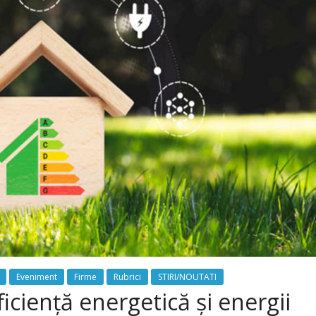
Eveniment
Firme
Rubrici
STIRI/NOUTATI
ficiență energetică și energii