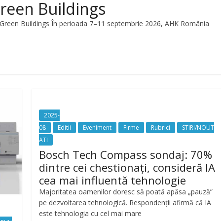
reen Buildings
ru Green Buildings În perioada 7–11 septembrie 2026, AHK România
2025-
08
Editii
Eveniment
Firme
Rubrici
STIRI/NOUT
ATI
Bosch Tech Compass sondaj: 70%
dintre cei chestionați, consideră IA
cea mai influentă tehnologie
Majoritatea oamenilor doresc să poată apăsa „pauză”
pe dezvoltarea tehnologică. Respondenții afirmă că IA
este tehnologia cu cel mai mare