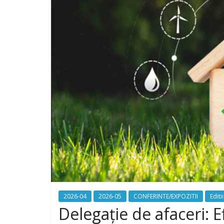
2026-04
2026-05
CONFERINTE/EXPOZITII
Editii
Delegație de afaceri: E