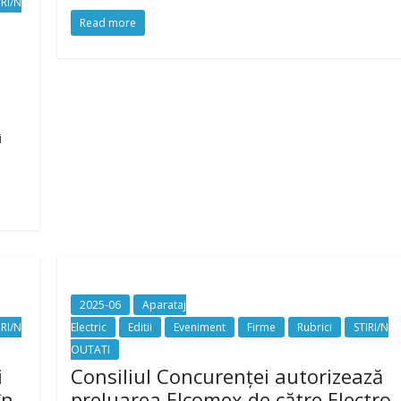
IRI/N
Read more
i
2025-06
Aparataj
IRI/N
Electric
Editii
Eveniment
Firme
Rubrici
STIRI/N
OUTATI
i
Consiliul Concurenţei autorizează
în
preluarea Elcomex de către Electro