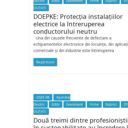
Electric
Editii
Eveniment
Firme
Rubrici
ST
OUTATI
DOEPKE: Protecția instalațiilor
electrice la întreruperea
conductorului neutru
Una din cauzele frecvente de defectare a
echipamentelor electronice din locuințe, din aplicați
comerciale și din industrie este întreruperea
Read more
2025-08
Aparataj
Electric
Editii
Eveniment
Firme
Rubrici
ST
OUTATI
Două treimi dintre profesioniști
în sustenabilitate au încredere 