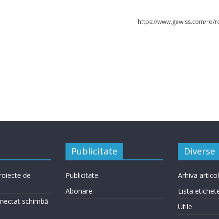
https://www.gewiss.com/ro/r
Publicitate
Diverse
roiecte de
Publicitate
Arhiva artico
Abonare
Lista etichet
conectat schimbă
Utile