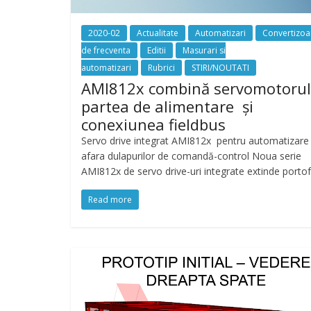
2020-02
Actualitate
Automatizari
Convertizoa
de frecventa
Editii
Masurari si
automatizari
Rubrici
STIRI/NOUTATI
AMI812x combină servomotorul
partea de alimentare și
conexiunea fieldbus
Servo drive integrat AMI812x pentru automatizare 
afara dulapurilor de comandă-control Noua serie
AMI812x de servo drive-uri integrate extinde portof
Read more