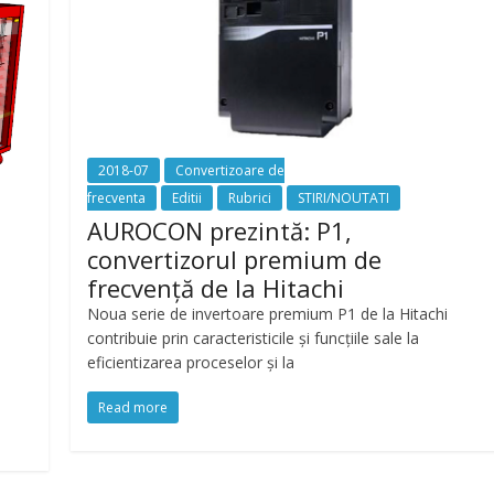
2018-07
Convertizoare de
frecventa
Editii
Rubrici
STIRI/NOUTATI
AUROCON prezintă: P1,
convertizorul premium de
frecvenţă de la Hitachi
Noua serie de invertoare premium P1 de la Hitachi
contribuie prin caracteristicile şi funcţiile sale la
eficientizarea proceselor şi la
Read more