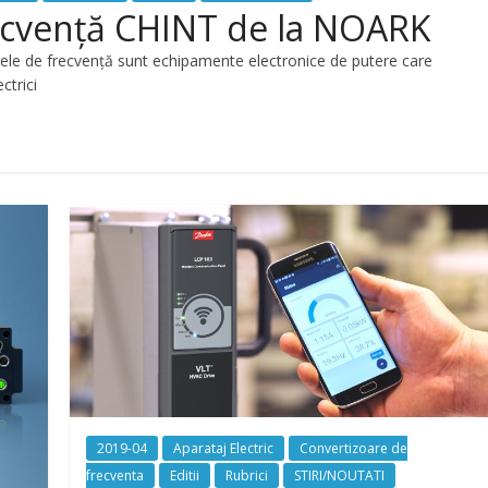
recvență CHINT de la NOARK
ele de frecvență sunt echipamente electronice de putere care
ctrici
2019-04
Aparataj Electric
Convertizoare de
frecventa
Editii
Rubrici
STIRI/NOUTATI