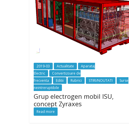
2019-03
Actualitate
Aparataj
Electric
Convertizoare de
frecventa
Editii
Rubrici
STIRI/NOUTATI
Surse
neintreruptibile
Grup electrogen mobil ISU,
concept Zyraxes
Read more