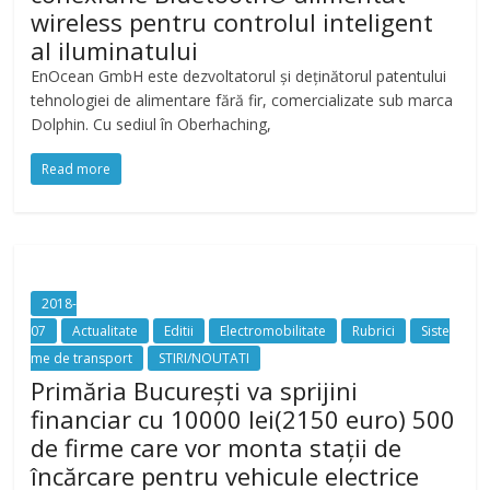
wireless pentru controlul inteligent
al iluminatului
EnOcean GmbH este dezvoltatorul și deținătorul patentului
tehnologiei de alimentare fără fir, comercializate sub marca
Dolphin. Cu sediul în Oberhaching,
Read more
2018-
07
Actualitate
Editii
Electromobilitate
Rubrici
Siste
me de transport
STIRI/NOUTATI
Primăria București va sprijini
financiar cu 10000 lei(2150 euro) 500
de firme care vor monta stații de
încărcare pentru vehicule electrice