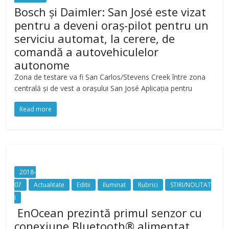
Bosch și Daimler: San José este vizat
pentru a deveni oraș-pilot pentru un
serviciu automat, la cerere, de
comandă a autovehiculelor
autonome
Zona de testare va fi San Carlos/Stevens Creek între zona
centrală și de vest a orașului San José Aplicația pentru
Read more
2018-
07
Actualitate
Editii
Iluminat
Rubrici
STIRI/NOUTAT
I
EnOcean prezintă primul senzor cu
conexiune Bluetooth® alimentat