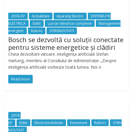
2018-07
Actualitate
Aparataj Electric
DISTRIBUTIE
ELECTRICA
Editii
Lucrari electrice complexe
Management
energetic
Rubrici
STIRI/NOUTATI
Bosch se dezvoltă cu soluții conectate
pentru sisteme energetice și clădiri
Cheia dezvoltării viitoare: inteligența artificială Stefan
Hartung, membru al Consiliului de Administrație: „Despre
inteligența artificială vorbește toată lumea. Noi o
Read more
2018-
07
Editii
Electromobilitate
Eveniment
Rubrici
STIRI/
NOUTATI