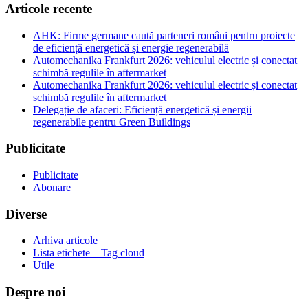
Articole recente
AHK: Firme germane caută parteneri români pentru proiecte
de eficiență energetică și energie regenerabilă
Automechanika Frankfurt 2026: vehiculul electric și conectat
schimbă regulile în aftermarket
Automechanika Frankfurt 2026: vehiculul electric și conectat
schimbă regulile în aftermarket
Delegație de afaceri: Eficiență energetică și energii
regenerabile pentru Green Buildings
Publicitate
Publicitate
Abonare
Diverse
Arhiva articole
Lista etichete – Tag cloud
Utile
Despre noi