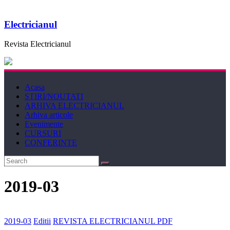
Electricianul
Revista Electricianul
Acasa
STIRI/NOUTATI
ARHIVA ELECTRICIANUL
Arhiva articole
Evenimente
CURSURI
CONFERINTE
2019-03
2019-03
Editii
REVISTA ELECTRICIANUL PDF