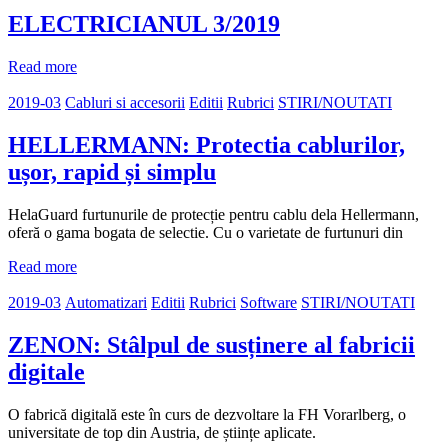
ELECTRICIANUL 3/2019
Read more
2019-03
Cabluri si accesorii
Editii
Rubrici
STIRI/NOUTATI
HELLERMANN: Protectia cablurilor,
ușor, rapid și simplu
HelaGuard furtunurile de protecție pentru cablu dela Hellermann,
oferă o gama bogata de selectie. Cu o varietate de furtunuri din
Read more
2019-03
Automatizari
Editii
Rubrici
Software
STIRI/NOUTATI
ZENON: Stâlpul de susținere al fabricii
digitale
O fabrică digitală este în curs de dezvoltare la FH Vorarlberg, o
universitate de top din Austria, de științe aplicate.