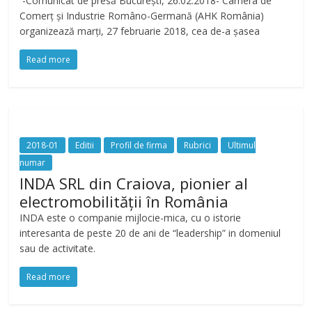
-Comunicat de presă București, 26.02.2018- Camera de
Comerț și Industrie Româno-Germană (AHK România)
organizează marți, 27 februarie 2018, cea de-a șasea
Read more
2018-01
Editii
Profil de firma
Rubrici
Ultimul
numar
INDA SRL din Craiova, pionier al
electromobilității în România
INDA este o companie mijlocie-mica, cu o istorie
interesanta de peste 20 de ani de “leadership” in domeniul
sau de activitate.
Read more