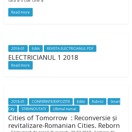
fără a fi clar cine a
Read more
2018-01
Editii
REVISTA ELECTRICIANUL PDF
ELECTRICIANUL 1 2018
Read more
2018-01
CONFERINTE/EXPOZITII
Editii
Rubrici
Smart
City
STIRI/NOUTATI
Ultimul numar
Cities of Tomorrow : Reconversie și
revitalizare-Romanian Cities. Reborn