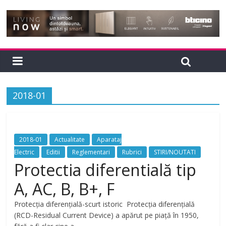
2018-01
2018-01
Actualitate
Aparataj
Electric
Editii
Reglementari
Rubrici
STIRI/NOUTATI
Protectia diferentială tip
A, AC, B, B+, F
Protecția diferențială-scurt istoric Protecția diferențială
(RCD-Residual Current Device) a apărut pe piață în 1950,