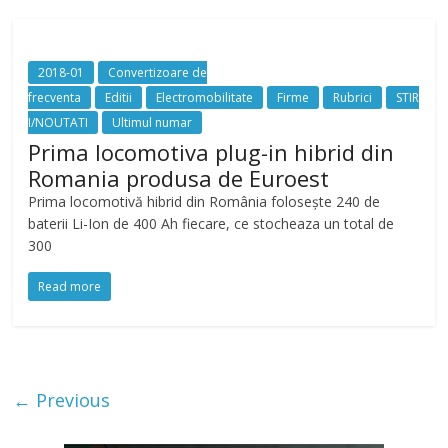
2018-01
Convertizoare de
frecventa
Editii
Electromobilitate
Firme
Rubrici
STIR
I/NOUTATI
Ultimul numar
Prima locomotiva plug-in hibrid din
Romania produsa de Euroest
Prima locomotivă hibrid din România folosește 240 de
baterii Li-Ion de 400 Ah fiecare, ce stocheaza un total de
300
Read more
← Previous