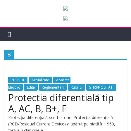
B
2018-01
Actualitate
Aparataj
Electric
Editii
Reglementari
Rubrici
STIRI/NOUTATI
Protectia diferentială tip
A, AC, B, B+, F
Protecția diferențială-scurt istoric Protecția diferențială
(RCD-Residual Current Device) a apărut pe piață în 1950,
fără a fi clar cine a