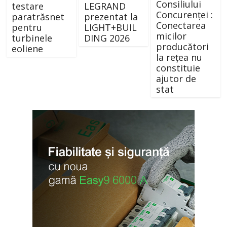
Consiliului
testare
LEGRAND
Concurenței :
paratrăsnet
prezentat la
Conectarea
pentru
LIGHT+BUIL
micilor
turbinele
DING 2026
producători
eoliene
la rețea nu
constituie
ajutor de
stat