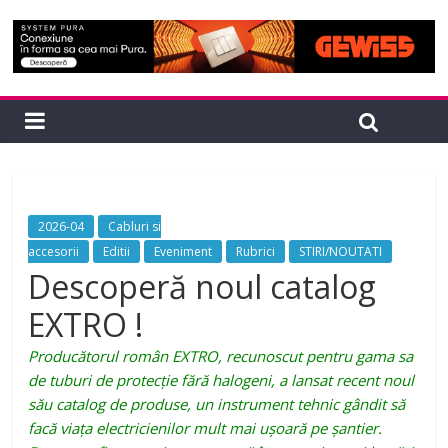
2026-04
Cabluri si
accesorii
Editii
Eveniment
Rubrici
STIRI/NOUTATI
Descoperă noul catalog
EXTRO !
Producătorul român EXTRO, recunoscut pentru gama sa
de tuburi de protecție fără halogeni, a lansat recent noul
său catalog de produse, un instrument tehnic gândit să
facă viața electricienilor mult mai ușoară pe șantier.