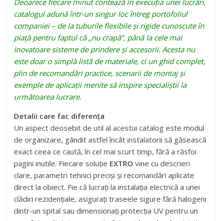
Deoarece fiecare minut contează în execuția unei lucrări,
catalogul adună într-un singur loc întreg portofoliul
companiei – de la tuburile flexibile și rigide cunoscute în
piață pentru faptul că „nu crapă“, până la cele mai
inovatoare sisteme de prindere și accesorii. Acesta nu
este doar o simplă listă de materiale, ci un ghid complet,
plin de recomandări practice, scenarii de montaj și
exemple de aplicații menite să inspire specialiștii la
următoarea lucrare.
Detalii care fac diferența
Un aspect deosebit de util al acestui catalog este modul
de organizare, gândit astfel încât instalatorii să găsească
exact ceea ce caută, în cel mai scurt timp, fără a răsfoi
pagini inutile. Fiecare soluție
EXTRO
vine cu descrieri
clare, parametri tehnici preciși și recomandări aplicate
direct la obiect. Fie că lucrați la instalația electrică a unei
clădiri rezidențiale, asigurați traseele sigure fără halogeni
dintr-un spital sau dimensionați protecția UV pentru un