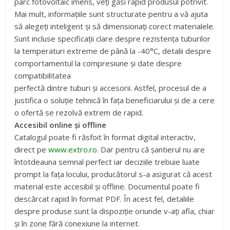
parc fotovoltaic imens, veți găsi rapid produsul potrivit.
Mai mult, informațiile sunt structurate pentru a vă ajuta
să alegeți inteligent și să dimensionați corect materialele.
Sunt incluse specificații clare despre rezistența tuburilor
la temperaturi extreme de până la -40°C, detalii despre
comportamentul la compresiune și date despre
compatibilitatea
perfectă dintre tuburi și accesorii. Astfel, procesul de a
justifica o soluție tehnică în fața beneficiarului și de a cere
o ofertă se rezolvă extrem de rapid.
Accesibil online și offline
Catalogul poate fi răsfoit în format digital interactiv,
direct pe
www.extro.ro
. Dar pentru că șantierul nu are
întotdeauna semnal perfect iar deciziile trebuie luate
prompt la fața locului, producătorul s-a asigurat că acest
material este accesibil și offline. Documentul poate fi
descărcat rapid în format PDF. În acest fel, detaliile
despre produse sunt la dispoziție oriunde v-ați afla, chiar
și în zone fără conexiune la internet.