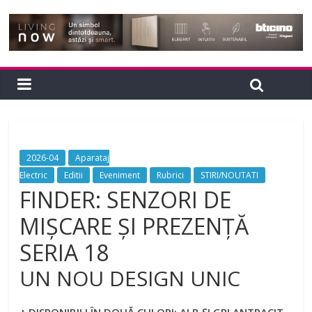
2026-04
Aparataj
Electric
Editii
Eveniment
Rubrici
STIRI/NOUTATI
FINDER: SENZORI DE
MIȘCARE ȘI PREZENŢĂ
SERIA 18
UN NOU DESIGN UNIC
+ DISPONIBILI ÎN DOUĂ CULORI: ALB ȘI GRI ANTRACIT