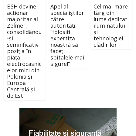
BSH devine
Apel al
Cel mai mare
acționar
specialiștilor
târg din
majoritar al
către
lume dedicat
Zelmer,
autorități:
iluminatului
consolidându
”folosiți
și
-și
expertiza
tehnologiei
semnificativ
noastră să
clădirilor
poziția în
faceți
piața
spitalele mai
electrocasnic
sigure!”
elor mici din
Polonia și
Europa
Centrală și
de Est