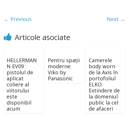
← Previous
Next →
Articole asociate
HELLERMAN
Pentru spații
Camerele
N EV09 :
moderne:
body worn
pistolul de
Viko by
de la Axis în
aplicat
Panasonic
portofoliul
coliere al
ELKO:
viitorului
Extindere de
este
la domeniul
disponibil
public la cel
acum
de afaceri