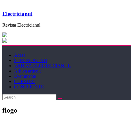
Electricianul
Revista Electricianul
Acasa
STIRI/NOUTATI
ARHIVA ELECTRICIANUL
Arhiva articole
Evenimente
CURSURI
CONFERINTE
flogo