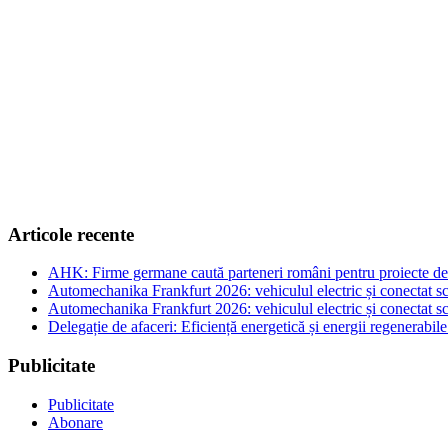
Articole recente
AHK: Firme germane caută parteneri români pentru proiecte de e
Automechanika Frankfurt 2026: vehiculul electric și conectat sc
Automechanika Frankfurt 2026: vehiculul electric și conectat sc
Delegație de afaceri: Eficiență energetică și energii regenerabi
Publicitate
Publicitate
Abonare