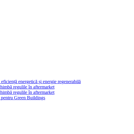
ficiență energetică și energie regenerabilă
himbă regulile în aftermarket
himbă regulile în aftermarket
le pentru Green Buildings