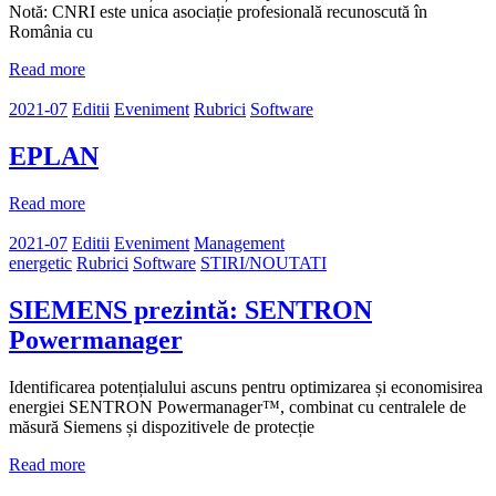
Notă: CNRI este unica asociație profesională recunoscută în
România cu
Read more
2021-07
Editii
Eveniment
Rubrici
Software
EPLAN
Read more
2021-07
Editii
Eveniment
Management
energetic
Rubrici
Software
STIRI/NOUTATI
SIEMENS prezintă: SENTRON
Powermanager
Identificarea potențialului ascuns pentru optimizarea și economisirea
energiei SENTRON Powermanager™, combinat cu centralele de
măsură Siemens și dispozitivele de protecție
Read more