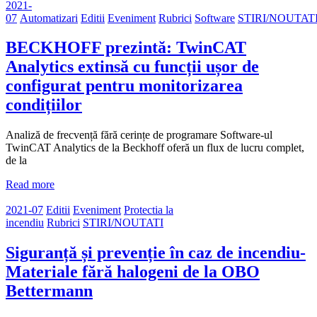
2021-
07
Automatizari
Editii
Eveniment
Rubrici
Software
STIRI/NOUTAT
BECKHOFF prezintă: TwinCAT
Analytics extinsă cu funcții ușor de
configurat pentru monitorizarea
condițiilor
Analiză de frecvență fără cerințe de programare Software-ul
TwinCAT Analytics de la Beckhoff oferă un flux de lucru complet,
de la
Read more
2021-07
Editii
Eveniment
Protectia la
incendiu
Rubrici
STIRI/NOUTATI
Siguranță și prevenție în caz de incendiu-
Materiale fără halogeni de la OBO
Bettermann