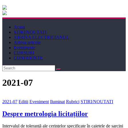
Electricianul
Revista
Acasa
Electricianul
STIRI/NOUTATI
ARHIVA ELECTRICIANUL
Arhiva articole
Evenimente
CURSURI
CONFERINTE
2021-07
2021-07
Editii
Eveniment
Iluminat
Rubrici
STIRI/NOUTATI
Despre metrologia licitațiilor
Intervalul de toleranță ale cerințelor specificate în caietele de sarcini