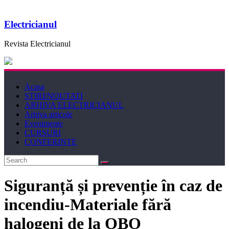
Electricianul
Revista Electricianul
Acasa
STIRI/NOUTATI
ARHIVA ELECTRICIANUL
Arhiva articole
Evenimente
CURSURI
CONFERINTE
Siguranță și prevenție în caz de
incendiu-Materiale fără
halogeni de la OBO