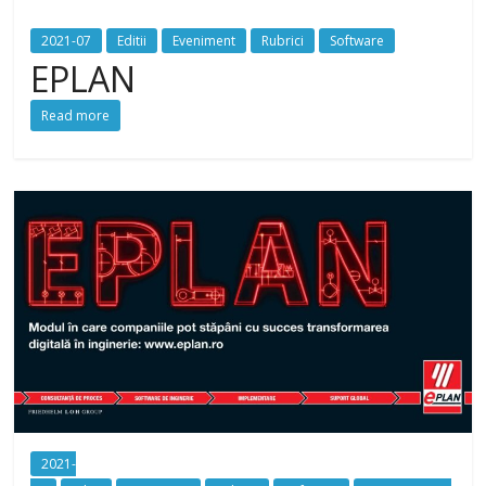
2021-07
Editii
Eveniment
Rubrici
Software
EPLAN
Read more
2021-