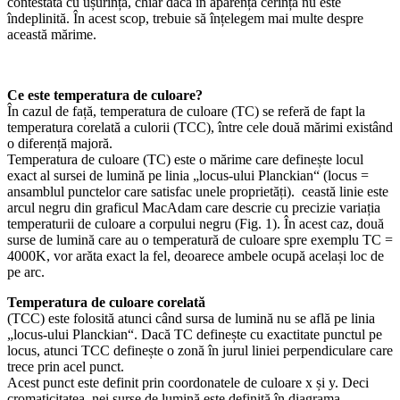
contestată cu ușurință, chiar dacă în aparență cerința nu este
îndeplinită. În acest scop, trebuie să înțelegem mai multe despre
această mărime.
Ce este temperatura de culoare?
În cazul de față, temperatura de culoare (TC) se referă de fapt la
temperatura corelată a culorii (TCC), între cele două mărimi existând
o diferență majoră.
Temperatura de culoare (TC) este o mărime care definește locul
exact al sursei de lumină pe linia „locus-ului Planckian“ (locus =
ansamblul punctelor care satisfac unele proprietăți). ceastă linie este
arcul negru din graficul MacAdam care descrie cu precizie variația
temperaturii de culoare a corpului negru (Fig. 1). În acest caz, două
surse de lumină care au o temperatură de culoare spre exemplu TC =
4000K, vor arăta exact la fel, deoarece ambele ocupă același loc de
pe arc.
Temperatura de culoare corelată
(TCC) este folosită atunci când sursa de lumină nu se află pe linia
„locus-ului Planckian“. Dacă TC definește cu exactitate punctul pe
locus, atunci TCC definește o zonă în jurul liniei perpendiculare care
trece prin acel punct.
Acest punct este definit prin coordonatele de culoare x și y. Deci
cromaticitatea nei surse de lumină este definită în diagrama