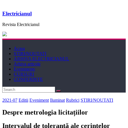
Electricianul
Revista Electricianul
Acasa
STIRI/NOUTATI
ARHIVA ELECTRICIANUL
Arhiva articole
Evenimente
CURSURI
CONFERINTE
2021-07
Editii
Eveniment
Iluminat
Rubrici
STIRI/NOUTATI
Despre metrologia licitațiilor
Intervalul de toleranță ale cerințelor