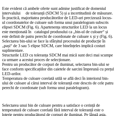
Este evident că ambele oferte sunt admise justificat de domeniul
intervalului de toleranță (SDCM 5) și a incertitudinii de măsurare.
În practică, majoritatea producătorilor de LED-uri precizează locus-
ul coordonatelor de culoare sub forma unui paralelogram subscris
elipsei SDCM (Fig. 6). Apartenența structurilor LED la un locus
este menționată în catalogul produsului ca „bin-ul de culoare“ și
este definit de patru perechi de coordonate de culoare x și y (Fig. 6).
Selectarea bin-ului se face la sfârșitul procesului de producție în
„pași“ de 3 sau 5 elipse SDCM, care bineînțeles implică costuri
suplimentare.
Structurile LED cu toleranța SDCM mai mică sunt deci mai scumpe
ca urmare a acestui proces de selecționare.
Pentru un producător de corpuri de iluminat, selectarea bin-ului se
face conform specificațiilor din caietele de sarcini împreună cu prețul
LED-urilor.
Temperatura de culoare corelată utilă se află deci în interiorul bin-
ului de culoare al cărui interval de toleranță este descris de cele patru
perechi de coordonate (sub forma unui paralelogram).
Selectarea unui bin de culoare pentru a satisface o cerință de
temperatură de culoare corelată fără interval de toleranță este o
loterie pentru producătorul de corpuri de iluminat. Pe lângă asta,