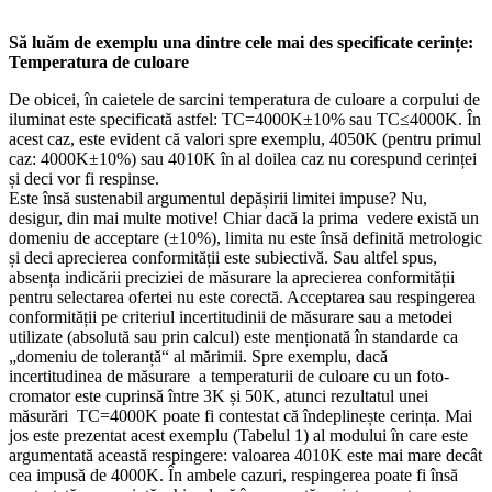
Să luăm de exemplu una dintre cele mai des specificate cerințe:
Temperatura de culoare
De obicei, în caietele de sarcini temperatura de culoare a corpului de
iluminat este specificată astfel: TC=4000K±10% sau TC≤4000K. În
acest caz, este evident că valori spre exemplu, 4050K (pentru primul
caz: 4000K±10%) sau 4010K în al doilea caz nu corespund cerinței
și deci vor fi respinse.
Este însă sustenabil argumentul depășirii limitei impuse? Nu,
desigur, din mai multe motive! Chiar dacă la prima vedere există un
domeniu de acceptare (±10%), limita nu este însă definită metrologic
și deci aprecierea conformității este subiectivă. Sau altfel spus,
absența indicării preciziei de măsurare la aprecierea conformității
pentru selectarea ofertei nu este corectă. Acceptarea sau respingerea
conformității pe criteriul incertitudinii de măsurare sau a metodei
utilizate (absolută sau prin calcul) este menționată în standarde ca
„domeniu de toleranță“ al mărimii. Spre exemplu, dacă
incertitudinea de măsurare a temperaturii de culoare cu un foto-
cromator este cuprinsă între 3K și 50K, atunci rezultatul unei
măsurări TC=4000K poate fi contestat că îndeplinește cerința. Mai
jos este prezentat acest exemplu (Tabelul 1) al modului în care este
argumentată această respingere: valoarea 4010K este mai mare decât
cea impusă de 4000K. În ambele cazuri, respingerea poate fi însă