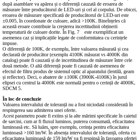
după asamblare va apărea și o diferență cauzată de eroarea de
măsurare între producătorul de LED-uri și cel al corpului. De obicei,
eroarea de măsurare specificată de producătorul de LED-uri este
±0.005, în coordonate de culoare, adică >100K. Bineînțeles că
această eroare contribuie la creșterea incertitudinii obținerii
temperaturii de culoare dorite. În Fig. 7 este exemplificat un
asemenea caz și implicațiile legate de conformitatea cu cerințele
impuse.
O diferență de 100K, de exemplu, între valoarea măsurată și cea
declarată de producător (exemplu 4100K măsurat vs 4000K din
catalog) poate fi cauzată și de incertitudinea de măsurare între cele
două metode. O altă diferență poate fi cauzată de asemenea de
efectul de filtru produs de sistemul optic al aparatului (lentilă, geam
și reflector). Deci, o abatere de ±100K (3900K-4100K) în jurul
elipsei cu centrul la 4000K este normală pentru o cerință de 4000K,
SDCM 5.
În loc de concluzie
Valoarea intervalului de toleranță nu a fost niciodată considerată în
respingerea sau admiterea unei oferte.
Acest parametru poate fi extins și la alte mărimi specificate în caietul
de sarcini, cum ar fi fluxul luminos, puterea consumată, eficacitatea
luminoasă etc. Să luăm, spre exemplu, cerința pentru eficacitatea
luminoasă >160 lm/W. În absența intervalului de toleranță, oferta cu
eficacitatea luminoasă de 159 lm/W va fi respinsă în favoarea ofertei