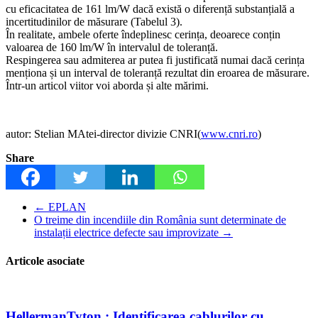
cu eficacitatea de 161 lm/W dacă există o diferență substanțială a
incertitudinilor de măsurare (Tabelul 3).
În realitate, ambele oferte îndeplinesc cerința, deoarece conțin
valoarea de 160 lm/W în intervalul de toleranță.
Respingerea sau admiterea ar putea fi justificată numai dacă cerința
menționa și un interval de toleranță rezultat din eroarea de măsurare.
Într-un articol viitor voi aborda și alte mărimi.
autor: Stelian MAtei-director divizie CNRI(
www.cnri.ro
)
Share
←
EPLAN
O treime din incendiile din România sunt determinate de
instalații electrice defecte sau improvizate
→
Articole asociate
HellermanTyton : Identificarea cablurilor cu