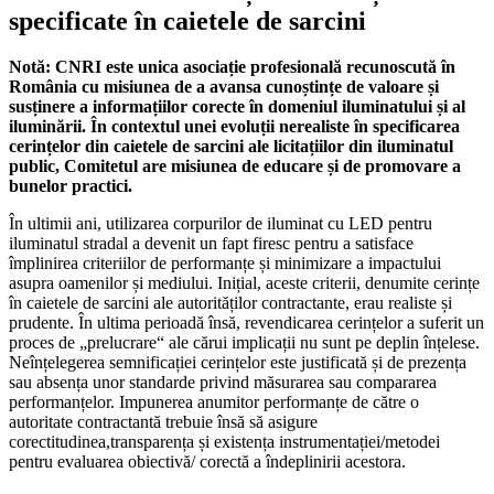
specificate în caietele de sarcini
Notă: CNRI este unica asociație profesională recunoscută în
România cu misiunea de a avansa cunoștințe de valoare și
susținere a informațiilor corecte în domeniul iluminatului și al
iluminării. În contextul unei evoluții nerealiste în specificarea
cerințelor din caietele de sarcini ale licitațiilor din iluminatul
public, Comitetul are misiunea de educare și de promovare a
bunelor practici.
În ultimii ani, utilizarea corpurilor de iluminat cu LED pentru
iluminatul stradal a devenit un fapt firesc pentru a satisface
împlinirea criteriilor de performanțe și minimizare a impactului
asupra oamenilor și mediului. Inițial, aceste criterii, denumite cerințe
în caietele de sarcini ale autorităților contractante, erau realiste și
prudente. În ultima perioadă însă, revendicarea cerințelor a suferit un
proces de „prelucrare“ ale cărui implicații nu sunt pe deplin înțelese.
Neînțelegerea semnificației cerințelor este justificată și de prezența
sau absența unor standarde privind măsurarea sau compararea
performanțelor. Impunerea anumitor performanțe de către o
autoritate contractantă trebuie însă să asigure
corectitudinea,transparența și existența instrumentației/metodei
pentru evaluarea obiectivă/ corectă a îndeplinirii acestora.