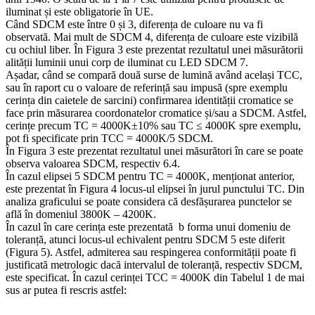
iluminat și este obligatorie în UE.
Când SDCM este între 0 și 3, diferența de culoare nu va fi
observată. Mai mult de SDCM 4, diferența de culoare este vizibilă
cu ochiul liber. În Figura 3 este prezentat rezultatul unei măsurătorii
alității luminii unui corp de iluminat cu LED SDCM 7.
Așadar, când se compară două surse de lumină având același TCC,
sau în raport cu o valoare de referință sau impusă (spre exemplu
cerința din caietele de sarcini) confirmarea identității cromatice se
face prin măsurarea coordonatelor cromatice și/sau a SDCM. Astfel,
cerințe precum TC = 4000K±10% sau TC ≤ 4000K spre exemplu,
pot fi specificate prin TCC = 4000K/5 SDCM.
În Figura 3 este prezentat rezultatul unei măsurători în care se poate
observa valoarea SDCM, respectiv 6.4.
În cazul elipsei 5 SDCM pentru TC = 4000K, menționat anterior,
este prezentat în Figura 4 locus-ul elipsei în jurul punctului TC. Din
analiza graficului se poate considera că desfășurarea punctelor se
află în domeniul 3800K – 4200K.
În cazul în care cerința este prezentată b forma unui domeniu de
toleranță, atunci locus-ul echivalent pentru SDCM 5 este diferit
(Figura 5). Astfel, admiterea sau respingerea conformității poate fi
justificată metrologic dacă intervalul de toleranță, respectiv SDCM,
este specificat. În cazul cerinței TCC = 4000K din Tabelul 1 de mai
sus ar putea fi rescris astfel: