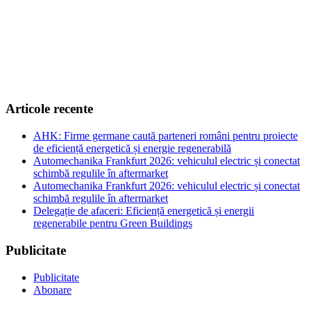
Articole recente
AHK: Firme germane caută parteneri români pentru proiecte
de eficiență energetică și energie regenerabilă
Automechanika Frankfurt 2026: vehiculul electric și conectat
schimbă regulile în aftermarket
Automechanika Frankfurt 2026: vehiculul electric și conectat
schimbă regulile în aftermarket
Delegație de afaceri: Eficiență energetică și energii
regenerabile pentru Green Buildings
Publicitate
Publicitate
Abonare