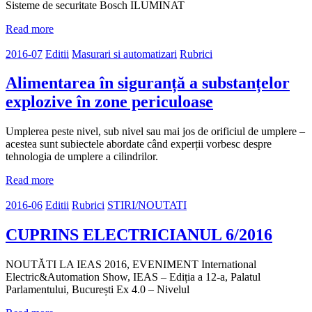
Sisteme de securitate Bosch ILUMINAT
Read more
2016-07
Editii
Masurari si automatizari
Rubrici
Alimentarea în siguranță a substanțelor
explozive în zone periculoase
Umplerea peste nivel, sub nivel sau mai jos de orificiul de umplere –
acestea sunt subiectele abordate când experții vorbesc despre
tehnologia de umplere a cilindrilor.
Read more
2016-06
Editii
Rubrici
STIRI/NOUTATI
CUPRINS ELECTRICIANUL 6/2016
NOUTĂTI LA IEAS 2016, EVENIMENT International
Electric&Automation Show, IEAS – Ediția a 12-a, Palatul
Parlamentului, București Ex 4.0 – Nivelul