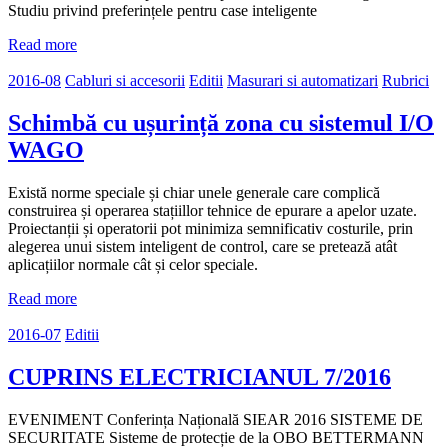
Studiu privind preferințele pentru case inteligente
Read more
2016-08
Cabluri si accesorii
Editii
Masurari si automatizari
Rubrici
Schimbă cu ușurință zona cu sistemul I/O
WAGO
Există norme speciale și chiar unele generale care complică
construirea și operarea stațiillor tehnice de epurare a apelor uzate.
Proiectanții și operatorii pot minimiza semnificativ costurile, prin
alegerea unui sistem inteligent de control, care se pretează atât
aplicațiilor normale cât și celor speciale.
Read more
2016-07
Editii
CUPRINS ELECTRICIANUL 7/2016
EVENIMENT Conferința Națională SIEAR 2016 SISTEME DE
SECURITATE Sisteme de protecție de la OBO BETTERMANN