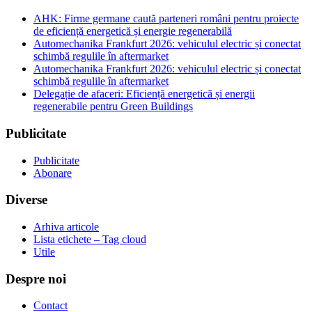
AHK: Firme germane caută parteneri români pentru proiecte
de eficiență energetică și energie regenerabilă
Automechanika Frankfurt 2026: vehiculul electric și conectat
schimbă regulile în aftermarket
Automechanika Frankfurt 2026: vehiculul electric și conectat
schimbă regulile în aftermarket
Delegație de afaceri: Eficiență energetică și energii
regenerabile pentru Green Buildings
Publicitate
Publicitate
Abonare
Diverse
Arhiva articole
Lista etichete – Tag cloud
Utile
Despre noi
Contact