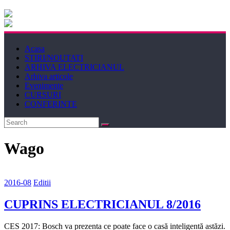
Electricianul
Revista
Acasa
Electricianul
STIRI/NOUTATI
ARHIVA ELECTRICIANUL
Arhiva articole
Evenimente
CURSURI
CONFERINTE
Wago
2016-08
Editii
CUPRINS ELECTRICIANUL 8/2016
CES 2017: Bosch va prezenta ce poate face o casă inteligentă astăzi.