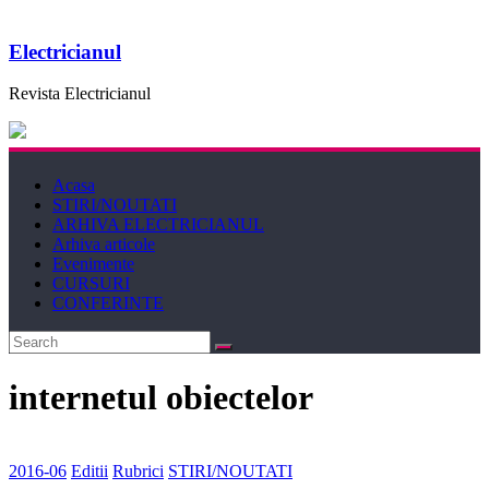
Electricianul
Revista Electricianul
Acasa
STIRI/NOUTATI
ARHIVA ELECTRICIANUL
Arhiva articole
Evenimente
CURSURI
CONFERINTE
internetul obiectelor
2016-06
Editii
Rubrici
STIRI/NOUTATI