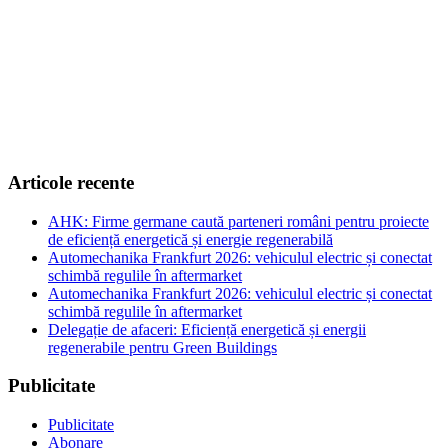
Articole recente
AHK: Firme germane caută parteneri români pentru proiecte
de eficiență energetică și energie regenerabilă
Automechanika Frankfurt 2026: vehiculul electric și conectat
schimbă regulile în aftermarket
Automechanika Frankfurt 2026: vehiculul electric și conectat
schimbă regulile în aftermarket
Delegație de afaceri: Eficiență energetică și energii
regenerabile pentru Green Buildings
Publicitate
Publicitate
Abonare