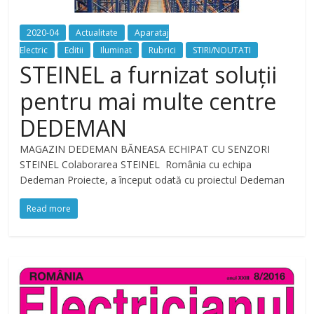
2020-04
Actualitate
Aparataj
Electric
Editii
Iluminat
Rubrici
STIRI/NOUTATI
STEINEL a furnizat soluții
pentru mai multe centre
DEDEMAN
MAGAZIN DEDEMAN BĂNEASA ECHIPAT CU SENZORI
STEINEL Colaborarea STEINEL România cu echipa
Dedeman Proiecte, a început odată cu proiectul Dedeman
Read more