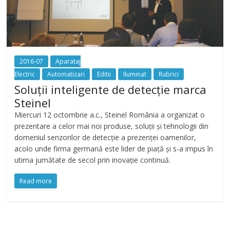
2016-07
Aparataj
Electric
Automatizari
Editii
Iluminat
Rubrici
Soluții inteligente de detecție marca
Steinel
Miercuri 12 octombrie a.c., Steinel România a organizat o
prezentare a celor mai noi produse, soluții și tehnologii din
domeniul senzorilor de detecție a prezenței oamenilor,
acolo unde firma germană este lider de piață și s-a impus în
utima jumătate de secol prin inovație continuă.
Read more