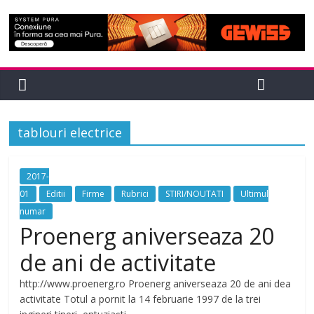
tablouri electrice
2017-
01
Editii
Firme
Rubrici
STIRI/NOUTATI
Ultimul
numar
Proenerg aniverseaza 20
de ani de activitate
http://www.proenerg.ro Proenerg aniverseaza 20 de ani dea
activitate Totul a pornit la 14 februarie 1997 de la trei