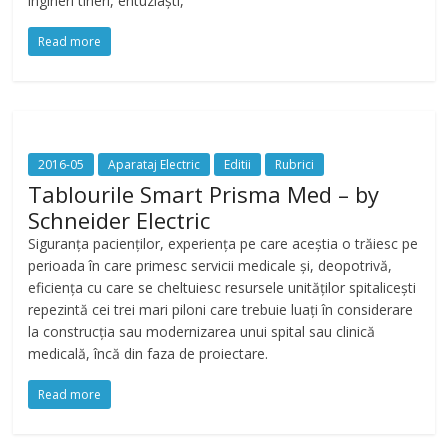
ingineri tineri, entuziaști,
Read more
2016-05
Aparataj Electric
Editii
Rubrici
Tablourile Smart Prisma Med – by
Schneider Electric
Siguranța pacienților, experiența pe care aceștia o trăiesc pe
perioada în care primesc servicii medicale și, deopotrivă,
eficiența cu care se cheltuiesc resursele unităților spitalicești
repezintă cei trei mari piloni care trebuie luați în considerare
la construcția sau modernizarea unui spital sau clinică
medicală, încă din faza de proiectare.
Read more