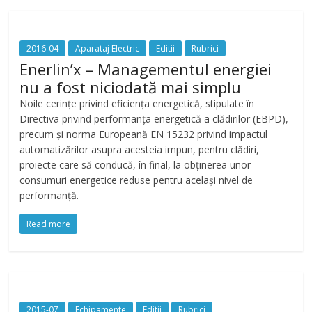
2016-04
Aparataj Electric
Editii
Rubrici
Enerlin’x – Managementul energiei
nu a fost niciodată mai simplu
Noile cerințe privind eficiența energetică, stipulate în
Directiva privind performanța energetică a clădirilor (EBPD),
precum și norma Europeană EN 15232 privind impactul
automatizărilor asupra acesteia impun, pentru clădiri,
proiecte care să conducă, în final, la obținerea unor
consumuri energetice reduse pentru același nivel de
performanță.
Read more
2015-07
Echipamente
Editii
Rubrici