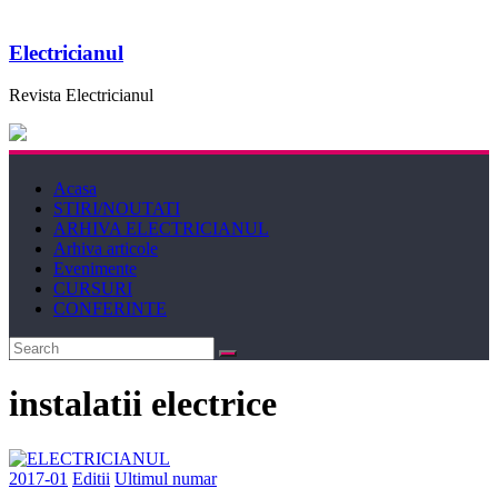
Electricianul
Revista Electricianul
Acasa
STIRI/NOUTATI
ARHIVA ELECTRICIANUL
Arhiva articole
Evenimente
CURSURI
CONFERINTE
instalatii electrice
2017-01
Editii
Ultimul numar