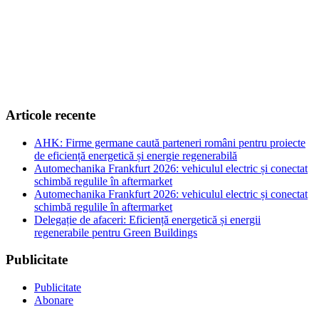
Articole recente
AHK: Firme germane caută parteneri români pentru proiecte
de eficiență energetică și energie regenerabilă
Automechanika Frankfurt 2026: vehiculul electric și conectat
schimbă regulile în aftermarket
Automechanika Frankfurt 2026: vehiculul electric și conectat
schimbă regulile în aftermarket
Delegație de afaceri: Eficiență energetică și energii
regenerabile pentru Green Buildings
Publicitate
Publicitate
Abonare