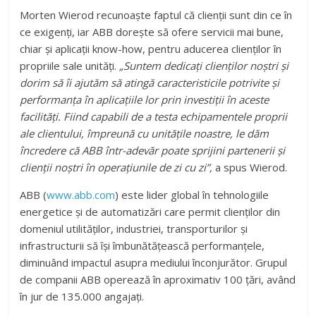
Morten Wierod recunoaște faptul că clienții sunt din ce în
ce exigenți, iar ABB dorește să ofere servicii mai bune,
chiar și aplicații know-how, pentru aducerea clienților în
propriile sale unități.
„Suntem dedicați clienților noștri și
dorim să îi ajutăm să atingă caracteristicile potrivite și
performanța în aplicațiile lor prin investiții în aceste
facilități. Fiind capabili de a testa echipamentele proprii
ale clientului, împreună cu unitățile noastre, le dăm
încredere că ABB într-adevăr poate sprijini partenerii și
clienții noștri în operațiunile de zi cu zi”,
a spus Wierod.
ABB (
www.abb.com
) este lider global în tehnologiile
energetice și de automatizări care permit clienților din
domeniul utilităților, industriei, transporturilor și
infrastructurii să își îmbunătățească performanțele,
diminuând impactul asupra mediului înconjurător. Grupul
de companii ABB operează în aproximativ 100 țări, având
în jur de 135.000 angajați.