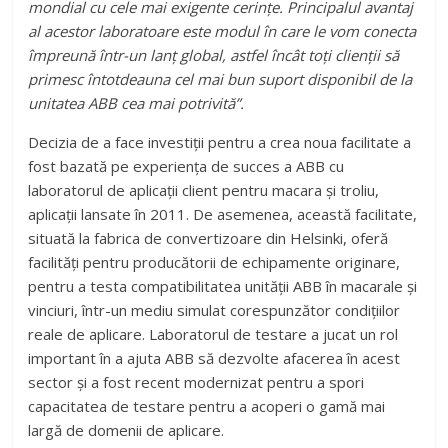
mondial cu cele mai exigente cerințe. Principalul avantaj
al acestor laboratoare este modul în care le vom conecta
împreună într-un lanț global, astfel încât toți clienții să
primesc întotdeauna cel mai bun suport disponibil de la
unitatea ABB cea mai potrivită”.
Decizia de a face investiții pentru a crea noua facilitate a
fost bazată pe experiența de succes a ABB cu
laboratorul de aplicații client pentru macara și troliu,
aplicații lansate în 2011. De asemenea, această facilitate,
situată la fabrica de convertizoare din Helsinki, oferă
facilități pentru producătorii de echipamente originare,
pentru a testa compatibilitatea unității ABB în macarale și
vinciuri, într-un mediu simulat corespunzător condițiilor
reale de aplicare. Laboratorul de testare a jucat un rol
important în a ajuta ABB să dezvolte afacerea în acest
sector și a fost recent modernizat pentru a spori
capacitatea de testare pentru a acoperi o gamă mai
largă de domenii de aplicare.