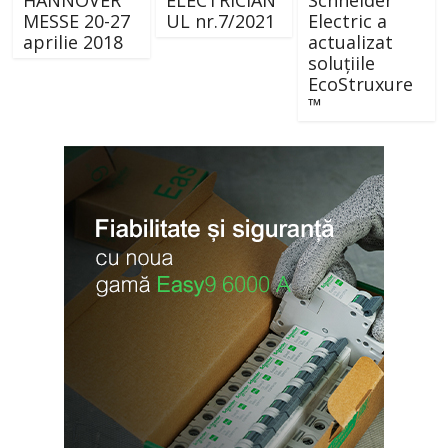
MESSE 20-27
UL nr.7/2021
Electric a
aprilie 2018
actualizat
soluțiile
EcoStruxure
™