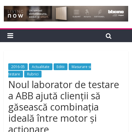
2016-05
Actualitate
Editii
Masurare si
testare
Rubrici
Noul laborator de testare
a ABB ajută clienții să
găsească combinația
ideală între motor și
acționare