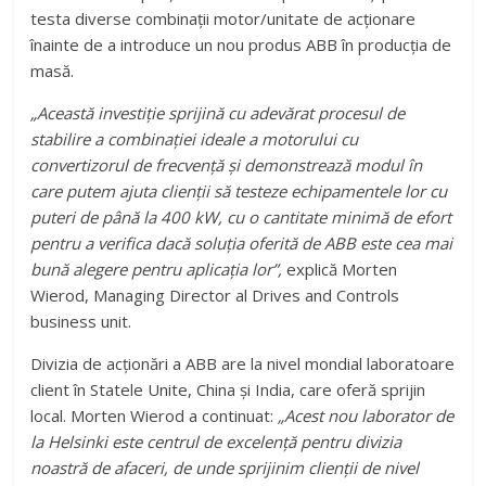
testa diverse combinații motor/unitate de acționare
înainte de a introduce un nou produs ABB în producția de
masă.
„Această investiție sprijină cu adevărat procesul de
stabilire a combinației ideale a motorului cu
convertizorul de frecvență și demonstrează modul în
care putem ajuta clienții să testeze echipamentele lor cu
puteri de până la 400 kW, cu o cantitate minimă de efort
pentru a verifica dacă soluția oferită de ABB este cea mai
bună alegere pentru aplicația lor”,
explică Morten
Wierod, Managing Director al Drives and Controls
business unit.
Divizia de acționări a ABB are la nivel mondial laboratoare
client în Statele Unite, China și India, care oferă sprijin
local. Morten Wierod a continuat:
„Acest nou laborator de
la Helsinki este centrul de excelență pentru divizia
noastră de afaceri, de unde sprijinim clienții de nivel