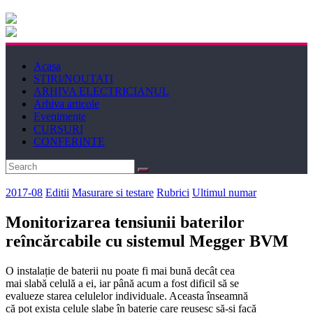
Electricianul
Revista
Acasa
Electricianul
STIRI/NOUTATI
ARHIVA ELECTRICIANUL
Arhiva articole
Evenimente
CURSURI
CONFERINTE
2017-08
Editii
Masurare si testare
Rubrici
Ultimul numar
Monitorizarea tensiunii baterilor
reîncărcabile cu sistemul Megger BVM
O instalație de baterii nu poate fi mai bună decât cea
mai slabă celulă a ei, iar până acum a fost dificil să se
evalueze starea celulelor individuale. Aceasta înseamnă
că pot exista celule slabe în baterie care reușesc să-și facă