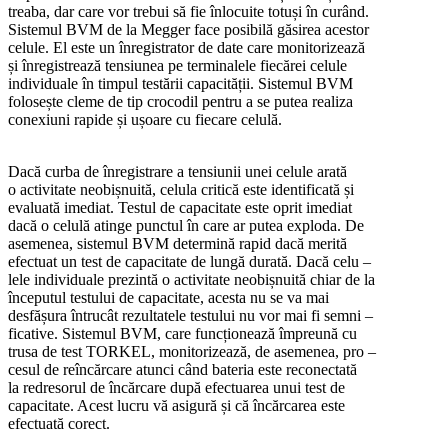
treaba, dar care vor trebui să fie înlocuite totuși în curând.
Sistemul BVM de la Megger face posibilă găsirea acestor
celule. El este un înregistrator de date care monitorizează
și înregistrează tensiunea pe terminalele fiecărei celule
individuale în timpul testării capacității. Sistemul BVM
folosește cleme de tip crocodil pentru a se putea realiza
conexiuni rapide și ușoare cu fiecare celulă.
Dacă curba de înregistrare a tensiunii unei celule arată
o activitate neobișnuită, celula critică este identificată și
evaluată imediat. Testul de capacitate este oprit imediat
dacă o celulă atinge punctul în care ar putea exploda. De
asemenea, sistemul BVM determină rapid dacă merită
efectuat un test de capacitate de lungă durată. Dacă celu –
lele individuale prezintă o activitate neobișnuită chiar de la
începutul testului de capacitate, acesta nu se va mai
desfășura întrucât rezultatele testului nu vor mai fi semni –
ficative. Sistemul BVM, care funcționează împreună cu
trusa de test TORKEL, monitorizează, de asemenea, pro –
cesul de reîncărcare atunci când bateria este reconectată
la redresorul de încărcare după efectuarea unui test de
capacitate. Acest lucru vă asigură și că încărcarea este
efectuată corect.