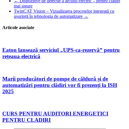
←
Dispozitive de detectie a arcului electric – pentru cladiri
mai sigure
TwinCAT Vision – Vizualizarea proceselor integrată cu
ușurință în tehnologia de automatizare
→
Articole asociate
Eaton lansează serviciul „UPS-ca-rezervă” pentru
rețeaua electrică
Marii producători de pompe de căldură și de
automatizări pentru clădiri vor fi prezenți la ISH
2025
CURS PENTRU AUDITORI ENERGETICI
PENTRU CLADIRI