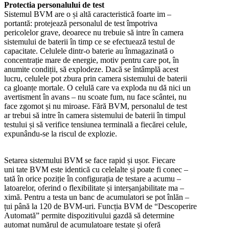
Protectia personalului de test
Sistemul BVM are o și altă caracteristică foarte im –
portantă: protejează personalul de test împotriva
pericolelor grave, deoarece nu trebuie să intre în camera
sistemului de baterii în timp ce se efectuează testul de
capacitate. Celulele dintr-o baterie au înmagazinată o
concentrație mare de energie, motiv pentru care pot, în
anumite condiții, să explodeze. Dacă se întâmplă acest
lucru, celulele pot zbura prin camera sistemului de baterii
ca gloanțe mortale. O celulă care va exploda nu dă nici un
avertisment în avans – nu scoate fum, nu face scântei, nu
face zgomot și nu miroase. Fără BVM, personalul de test
ar trebui să intre în camera sistemului de baterii în timpul
testului și să verifice tensiunea terminală a fiecărei celule,
expunându-se la riscul de explozie.
Setarea sistemului BVM se face rapid și ușor. Fiecare
uni tate BVM este identică cu celelalte și poate fi conec –
tată în orice poziție în configurația de testare a acumu –
latoarelor, oferind o flexibilitate și interșanjabilitate ma –
ximă. Pentru a testa un banc de acumulatori se pot înlăn –
țui până la 120 de BVM-uri. Funcția BVM de “Descoperire
Automată” permite dispozitivului gazdă să determine
automat numărul de acumulatoare testate și oferă