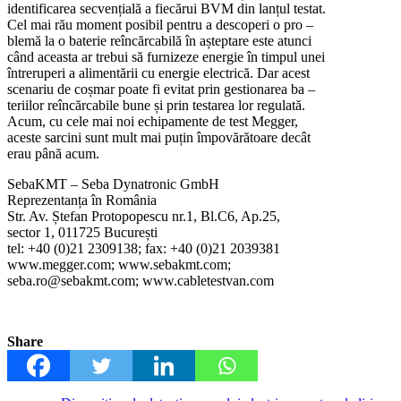
identificarea secvențială a fiecărui BVM din lanțul testat.
Cel mai rău moment posibil pentru a descoperi o pro –
blemă la o baterie reîncărcabilă în așteptare este atunci
când aceasta ar trebui să furnizeze energie în timpul unei
întreruperi a alimentării cu energie electrică. Dar acest
scenariu de coșmar poate fi evitat prin gestionarea ba –
teriilor reîncărcabile bune și prin testarea lor regulată.
Acum, cu cele mai noi echipamente de test Megger,
aceste sarcini sunt mult mai puțin împovărătoare decât
erau până acum.
SebaKMT – Seba Dynatronic GmbH
Reprezentanța în România
Str. Av. Ștefan Protopopescu nr.1, Bl.C6, Ap.25,
sector 1, 011725 București
tel: +40 (0)21 2309138; fax: +40 (0)21 2039381
www.megger.com; www.sebakmt.com;
seba.ro@sebakmt.com; www.cabletestvan.com
Share