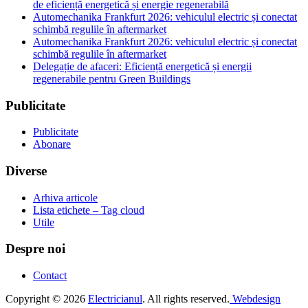
de eficiență energetică și energie regenerabilă
Automechanika Frankfurt 2026: vehiculul electric și conectat
schimbă regulile în aftermarket
Automechanika Frankfurt 2026: vehiculul electric și conectat
schimbă regulile în aftermarket
Delegație de afaceri: Eficiență energetică și energii
regenerabile pentru Green Buildings
Publicitate
Publicitate
Abonare
Diverse
Arhiva articole
Lista etichete – Tag cloud
Utile
Despre noi
Contact
Copyright © 2026
Electricianul
. All rights reserved.
Webdesign