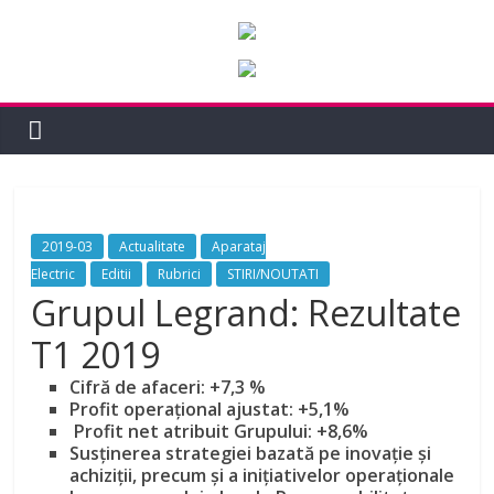
2019-03
Actualitate
Aparataj
Electric
Editii
Rubrici
STIRI/NOUTATI
Grupul Legrand: Rezultate
T1 2019
Cifră de afaceri: +7,3 %
Profit operaţional ajustat: +5,1%
Profit net atribuit Grupului: +8,6%
Susţinerea strategiei bazată pe inovaţie şi
achiziții, precum și a inițiativelor operaționale