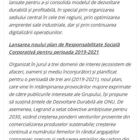
lansate pentru a-și consolida modelul de dezvoltare
durabilă și profitabilă, în special prin organizarea
sediului central în cele trei regiuni, prin optimizarea
amprentei sale industriale, dar și prin continuarea
digitalizării operațiunilor.
Lansarea noului plan de Responsabilitate Socială
Corporativă pentru perioada 2019-2021
Organizat în jurul a trei domenii de interes (ecosistem de
afaceri, oameni și mediu înconjurător) și planificat
pentru o perioadă de trei ani (2019-2021), noul plan,
care vine în intâmpinarea provocărilor majore exprimate
de către publicurile interesate ale Grupului, își propune
să susțină țintele de Dezvoltare Durabilă ale ONU. De
asemenea, Legrand a setat obiective ambițioase pentru
2030, vizând creșterea ponderii veniturilor provenite din
comercializarea produselor sustenabile; creșterea
continuă a numărului femeilor în rândul angajaților
companiei; precum și reducerea emisiilor de carbon din