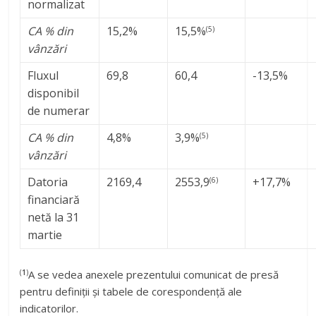
normalizat
CA % din
15,2%
15,5%
(5)
vânzări
Fluxul
69,8
60,4
-13,5%
disponibil
de numerar
CA % din
4,8%
3,9%
(5)
vânzări
Datoria
2169,4
2553,9
+17,7%
(6)
financiară
netă la 31
martie
(
1
)
A se vedea anexele prezentului comunicat de presă
pentru definiții și tabele de corespondență ale
indicatorilor.