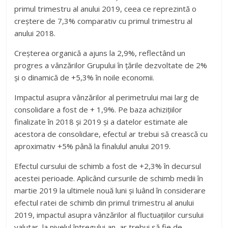
primul trimestru al anului 2019, ceea ce reprezintă o
creștere de 7,3% comparativ cu primul trimestru al
anului 2018.
Creșterea organică a ajuns la 2,9%, reflectând un
progres a vânzărilor Grupului în țările dezvoltate de 2%
și o dinamică de +5,3% în noile economii.
Impactul asupra vânzărilor al perimetrului mai larg de
consolidare a fost de + 1,9%. Pe baza achizițiilor
finalizate în 2018 și 2019 și a datelor estimate ale
acestora de consolidare, efectul ar trebui să crească cu
aproximativ +5% până la finalulul anului 2019.
Efectul cursului de schimb a fost de +2,3% în decursul
acestei perioade. Aplicând cursurile de schimb medii în
martie 2019 la ultimele nouă luni și luând în considerare
efectul ratei de schimb din primul trimestru al anului
2019, impactul asupra vânzărilor al fluctuațiilor cursului
valutar, la nivelul întregului an, ar trebui să fie de