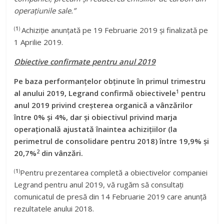
operațiunile sale.”
(
1
)
Achiziție anunțată pe 19 Februarie 2019 și finalizată pe
1 Aprilie 2019.
Obiective confirmate pentru anul 2019
Pe baza performanțelor obținute în primul trimestru
1
al anului 2019, Legrand confirmă obiectivele
pentru
anul 2019 privind creșterea organică a vânzărilor
între 0% și 4%, dar și obiectivul privind marja
operațională ajustată înaintea achizițiilor (la
perimetrul de consolidare pentru 2018) între 19,9% și
2
20,7%
din vânzări.
(
1
)
Pentru prezentarea completă a obiectivelor companiei
Legrand pentru anul 2019, vă rugăm să consultați
comunicatul de presă din 14 Februarie 2019 care anunță
rezultatele anului 2018.