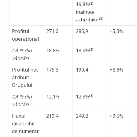
19,8%
(
2
)
înaintea
achizițiilor
(
3
)
Profitul
271,6
285,9
+5,3%
operațional
CA % din
18,8%
18,4%
(
2
)
vânzări
Profitul net
175,3
190,4
+8,6%
atribuit
Grupului
CA % din
12,1%
12,3%
(
4
)
vânzări
Fluxul
219,4
240,2
+9,5%
disponibil
de numerar