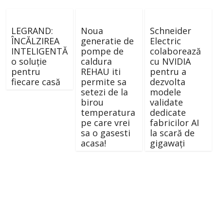
LEGRAND:
Noua
Schneider
ÎNCĂLZIREA
generatie de
Electric
INTELIGENTĂ
pompe de
colaborează
o soluție
caldura
cu NVIDIA
pentru
REHAU iti
pentru a
fiecare casă
permite sa
dezvolta
setezi de la
modele
birou
validate
temperatura
dedicate
pe care vrei
fabricilor AI
sa o gasesti
la scară de
acasa!
gigawați