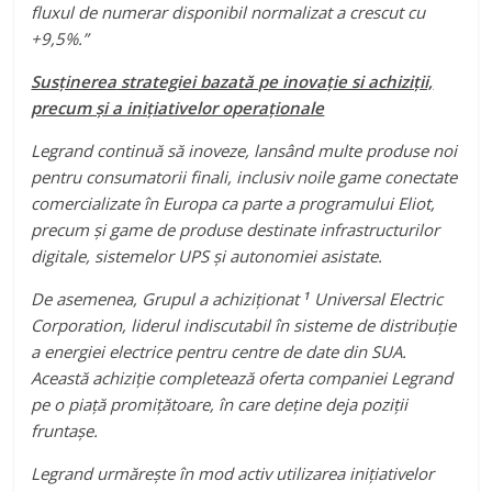
fluxul de numerar disponibil normalizat a crescut cu
+9,5%.”
Sus
ţinerea
strategiei bazată pe inovație si achiziții,
precum și a inițiativelor operaționale
Legrand continuă să inoveze, lansând multe produse noi
pentru consumatorii finali, inclusiv noile game conectate
comercializate în Europa ca parte a programului Eliot,
precum și game de produse destinate infrastructurilor
digitale, sistemelor UPS și autonomiei asistate.
1
De asemenea, Grupul a achiziționat
Universal Electric
Corporation, liderul indiscutabil în sisteme de distribuție
a energiei electrice pentru centre de date din SUA.
Această achiziție completează oferta companiei Legrand
pe o piață promițătoare, în care deține deja poziții
frunta
șe
.
Legrand urmărește în mod activ utilizarea inițiativelor