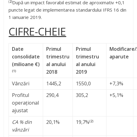
(
2
)
După un impact favorabil estimat de aproximativ +0,1
puncte legat de implementarea standardului IFRS 16 din
1 ianuarie 2019.
CIFRE-CHEIE
Date
Primul
Primul
Modificare
consolidate
trimestru
trimestru
aparute
(milioane €)
al anului
al anului
2018
2019
(1)
Vânzări
1445,2
1550,0
+7,3%
Profitul
290,4
305,2
+5,1%
operațional
ajustat
CA % din
20,1%
19,7%
(2
)
vânzări