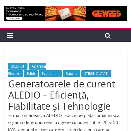
2025-01
Aparataj
Electric
Editii
Eveniment
Rubrici
STIRI/NOUTATI
Generatoarele de curent
ALEDIO – Eficiență,
Fiabilitate și Tehnologie
Firma românească ALEDIO aduce pe piața românească
o gamă de grupuri electrogene cu puteri între 20 și 50
kVA, destinate unei categorii largi de clienți care au