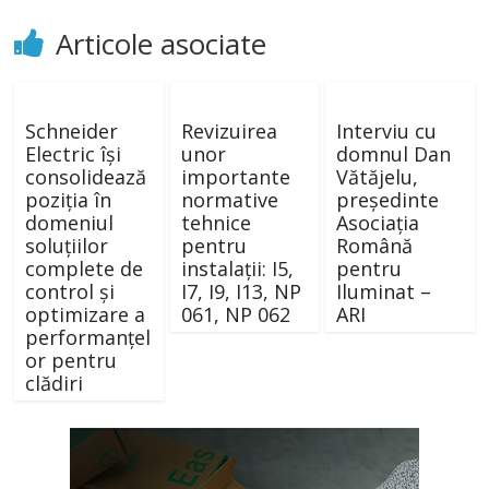
Articole asociate
Schneider
Revizuirea
Interviu cu
Electric își
unor
domnul Dan
consolidează
importante
Vătăjelu,
poziția în
normative
președinte
domeniul
tehnice
Asociația
soluțiilor
pentru
Română
complete de
instalații: I5,
pentru
control și
I7, I9, I13, NP
Iluminat –
optimizare a
061, NP 062
ARI
performanțel
or pentru
clădiri