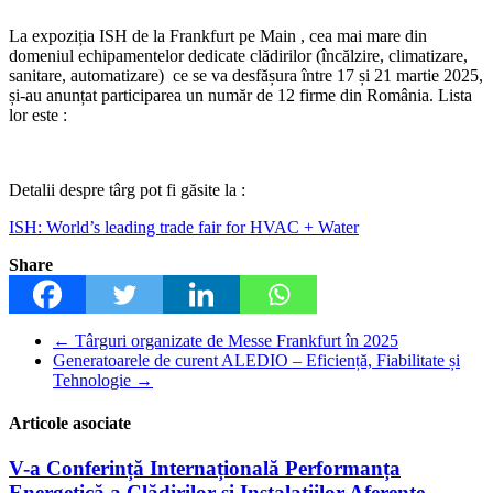
La expoziția ISH de la Frankfurt pe Main , cea mai mare din
domeniul echipamentelor dedicate clădirilor (încălzire, climatizare,
sanitare, automatizare) ce se va desfășura între 17 și 21 martie 2025,
și-au anunțat participarea un număr de 12 firme din România. Lista
lor este :
Detalii despre târg pot fi găsite la :
ISH: World’s leading trade fair for HVAC + Water
Share
←
Târguri organizate de Messe Frankfurt în 2025
Generatoarele de curent ALEDIO – Eficiență, Fiabilitate și
Tehnologie
→
Articole asociate
V-a Conferință Internațională Performanța
Energetică a Clădirilor și Instalațiilor Aferente