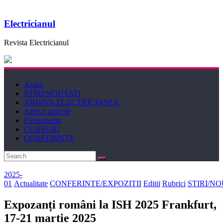
Electricianul
Revista Electricianul
Acasa
STIRI/NOUTATI
ARHIVA ELECTRICIANUL
Arhiva articole
Evenimente
CURSURI
CONFERINTE
2025-
01
Actualitate
CONFERINTE/EXPOZITII
Editii
Rubrici
STIRI/NO
Expozanți români la ISH 2025 Frankfurt,
17-21 martie 2025