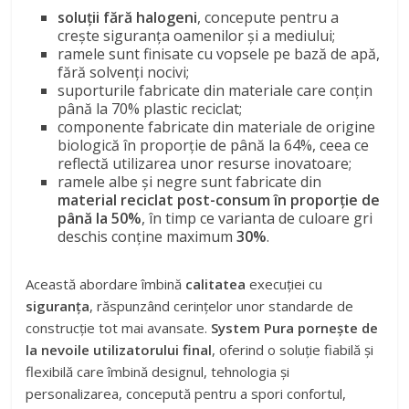
soluții fără halogeni
, concepute pentru a
crește siguranța oamenilor și a mediului;
ramele sunt finisate cu vopsele pe bază de apă,
fără solvenți nocivi;
suporturile fabricate din materiale care conțin
până la 70% plastic reciclat;
componente fabricate din materiale de origine
biologică în proporție de până la 64%, ceea ce
reflectă utilizarea unor resurse inovatoare;
ramele albe și negre sunt fabricate din
material reciclat post-consum în proporție de
până la 50%
, în timp ce varianta de culoare gri
deschis conține maximum
30%
.
Această abordare îmbină
calitatea
execuției cu
siguranța
, răspunzând cerințelor unor standarde de
construcție tot mai avansate.
System Pura pornește de
la nevoile utilizatorului final
, oferind o soluție fiabilă și
flexibilă care îmbină designul, tehnologia și
personalizarea, concepută pentru a spori confortul,