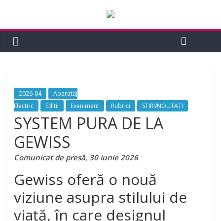
2026-04
Aparataj
Electric
Editii
Eveniment
Rubrici
STIRI/NOUTATI
SYSTEM PURA DE LA
GEWISS
Comunicat de presă, 30 iunie 2026
Gewiss oferă o nouă
viziune asupra stilului de
viață, în care designul