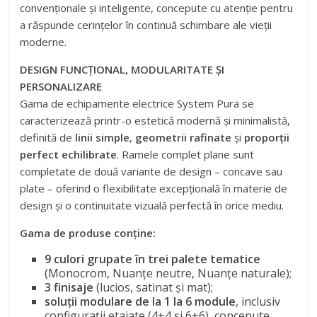
convenționale și inteligente, concepute cu atenție pentru
a răspunde cerințelor în continuă schimbare ale vieții
moderne.
DESIGN FUNCȚIONAL, MODULARITATE ȘI
PERSONALIZARE
Gama de echipamente electrice System Pura se
caracterizează printr-o estetică modernă și minimalistă,
definită de
linii simple
,
geometrii rafinate
și
proporții
perfect echilibrate
. Ramele complet plane sunt
completate de două variante de design – concave sau
plate – oferind o flexibilitate excepțională în materie de
design și o continuitate vizuală perfectă în orice mediu.
Gama de produse conține:
9 culori grupate în trei palete tematice
(Monocrom, Nuanțe neutre, Nuanțe naturale);
3 finisaje
(lucios, satinat și mat);
soluții modulare de la 1 la 6 module
, inclusiv
configurații etajate (4+4 și 6+6), concepute