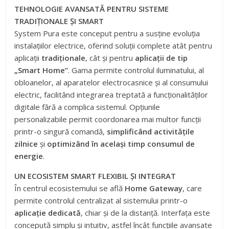
TEHNOLOGIE AVANSATĂ PENTRU SISTEME
TRADIȚIONALE ȘI SMART
System Pura este conceput pentru a susține evoluția
instalațiilor electrice, oferind soluții complete atât pentru
aplicații
tradiționale
, cât și pentru
aplicații de tip
„Smart Home”
. Gama permite controlul iluminatului, al
obloanelor, al aparatelor electrocasnice și al consumului
electric, facilitând integrarea treptată a funcționalităților
digitale fără a complica sistemul. Opțiunile
personalizabile permit coordonarea mai multor funcții
printr-o singură comandă,
simplificând activitățile
zilnice
și
optimizând în același timp consumul de
energie
.
UN ECOSISTEM SMART FLEXIBIL ȘI INTEGRAT
În centrul ecosistemului se află
Home Gateway
, care
permite controlul centralizat al sistemului printr-o
aplicație dedicată
, chiar și de la distanță. Interfața este
concepută simplu și intuitiv, astfel încât funcțiile avansate