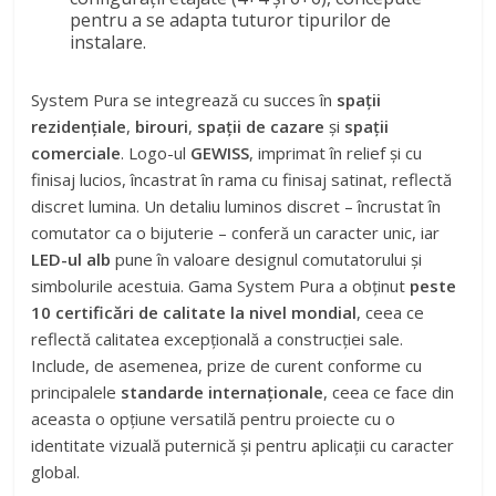
pentru a se adapta tuturor tipurilor de
instalare.
System Pura se integrează cu succes în
spații
rezidențiale
,
birouri
,
spații de cazare
și
spații
comerciale
. Logo-ul
GEWISS
, imprimat în relief și cu
finisaj lucios, încastrat în rama cu finisaj satinat, reflectă
discret lumina. Un detaliu luminos discret – încrustat în
comutator ca o bijuterie – conferă un caracter unic, iar
LED-ul alb
pune în valoare designul comutatorului și
simbolurile acestuia. Gama System Pura a obținut
peste
10 certificări de calitate la nivel mondial
, ceea ce
reflectă calitatea excepțională a construcției sale.
Include, de asemenea, prize de curent conforme cu
principalele
standarde internaționale
, ceea ce face din
aceasta o opțiune versatilă pentru proiecte cu o
identitate vizuală puternică și pentru aplicații cu caracter
global.