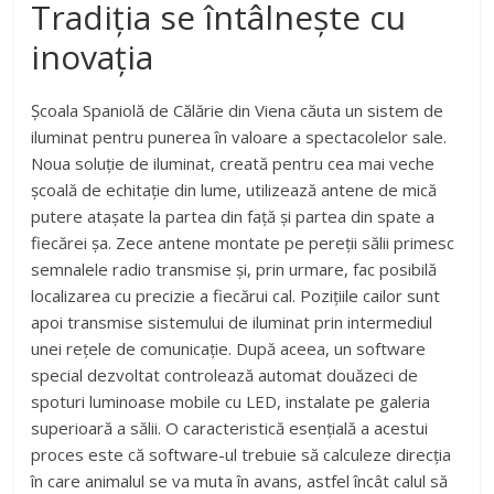
Tradiția se întâlnește cu
inovația
Școala Spaniolă de Călărie din Viena căuta un sistem de
iluminat pentru punerea în valoare a spectacolelor sale.
Noua soluție de iluminat, creată pentru cea mai veche
școală de echitație din lume, utilizează antene de mică
putere atașate la partea din față și partea din spate a
fiecărei șa. Zece antene montate pe pereții sălii primesc
semnalele radio transmise și, prin urmare, fac posibilă
localizarea cu precizie a fiecărui cal. Pozițiile cailor sunt
apoi transmise sistemului de iluminat prin intermediul
unei rețele de comunicație. După aceea, un software
special dezvoltat controlează automat douăzeci de
spoturi luminoase mobile cu LED, instalate pe galeria
superioară a sălii. O caracteristică esențială a acestui
proces este că software-ul trebuie să calculeze direcția
în care animalul se va muta în avans, astfel încât calul să