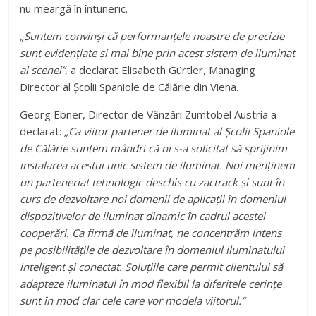
nu meargă în întuneric.
„Suntem convinși că performanțele noastre de precizie
sunt evidențiate și mai bine prin acest sistem de iluminat
al scenei”,
a declarat Elisabeth Gürtler, Managing
Director al Școlii Spaniole de Călărie din Viena.
Georg Ebner, Director de Vânzări Zumtobel Austria a
declarat:
„Ca viitor partener de iluminat al Școlii Spaniole
de Călărie suntem mândri că ni s-a solicitat să sprijinim
instalarea acestui unic sistem de iluminat. Noi menținem
un parteneriat tehnologic deschis cu zactrack și sunt în
curs de dezvoltare noi domenii de aplicații în domeniul
dispozitivelor de iluminat dinamic în cadrul acestei
cooperări. Ca firmă de iluminat, ne concentrăm intens
pe posibilitățile de dezvoltare în domeniul iluminatului
inteligent și conectat. Soluțiile care permit clientului să
adapteze iluminatul în mod flexibil la diferitele cerințe
sunt în mod clar cele care vor modela viitorul.”