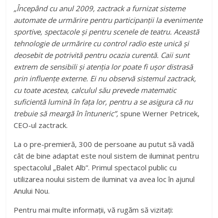
„Începând cu anul 2009, zactrack a furnizat sisteme
automate de urmărire pentru participanții la evenimente
sportive, spectacole și pentru scenele de teatru. Această
tehnologie de urmărire cu control radio este unică și
deosebit de potrivită pentru ocazia curentă. Caii sunt
extrem de sensibili și atenția lor poate fi ușor distrasă
prin influențe externe. Ei nu observă sistemul zactrack,
cu toate acestea, calculul său prevede matematic
suficientă lumină în fața lor, pentru a se asigura că nu
trebuie să meargă în întuneric”,
spune Werner Petricek,
CEO-ul zactrack.
La o pre-premieră, 300 de persoane au putut să vadă
cât de bine adaptat este noul sistem de iluminat pentru
spectacolul „Balet Alb”. Primul spectacol public cu
utilizarea noului sistem de iluminat va avea loc în ajunul
Anului Nou.
Pentru mai multe informații, vă rugăm să vizitați: