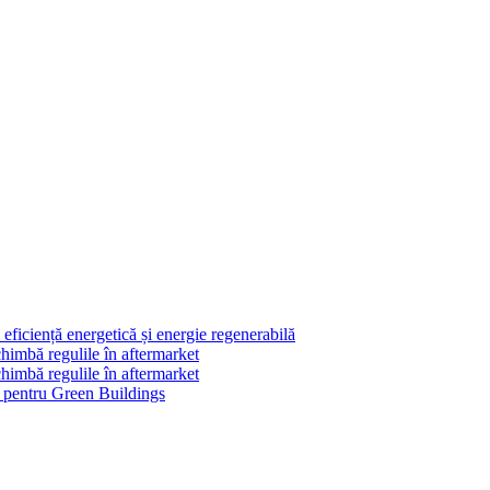
ficiență energetică și energie regenerabilă
himbă regulile în aftermarket
himbă regulile în aftermarket
le pentru Green Buildings