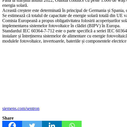
Până la sfârșitul anului 2022, Olanda conduce cu peste 1.000 de wați de
energia solară.
Această creștere este determinată în principal de Germania și Spania, 
Se estimează că totalul de capacitate de energie solară totală din UE
Comisia Europeană a propus obligativitatea folosirii acoperișurilor sol
implementarea sistemelor fotovoltaice în clădiri (BIPV) în Europa.
Standardul IEC 60364-7-712 este o parte specifică a seriei IEC 60364 ca
instalare și întreținerea sistemelor de alimentare cu energie fotovoltaică
modulele fotovoltaice, invertoarele, bateriile și componentele electrice
siemens.com/sentron
Share