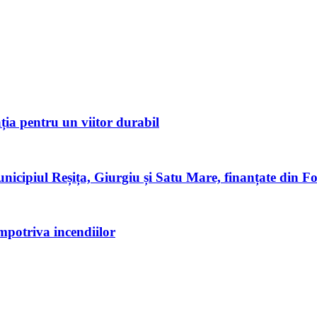
ia pentru un viitor durabil
 municipiul Reșița, Giurgiu și Satu Mare, finanțate din
mpotriva incendiilor