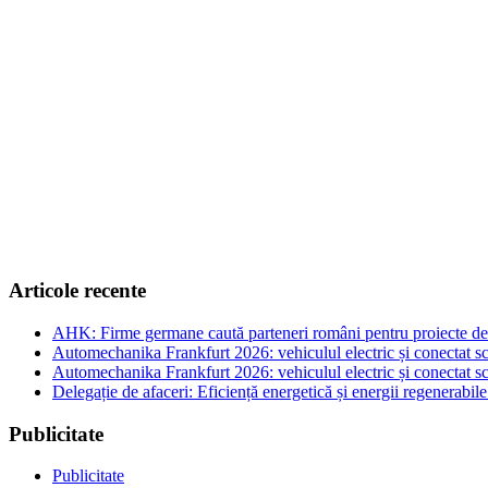
Articole recente
AHK: Firme germane caută parteneri români pentru proiecte de e
Automechanika Frankfurt 2026: vehiculul electric și conectat sc
Automechanika Frankfurt 2026: vehiculul electric și conectat sc
Delegație de afaceri: Eficiență energetică și energii regenerabi
Publicitate
Publicitate