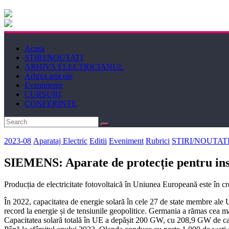
Electricianul
Revista
Acasa
Electricianul
STIRI/NOUTATI
ARHIVA ELECTRICIANUL
Arhiva articole
Evenimente
CURSURI
CONFERINTE
2023-08
Aparataj Electric
Editii
Eveniment
Rubrici
STIRI/NOUTAT
SIEMENS: Aparate de protecție pentru insta
Producția de electricitate fotovoltaică în Uniunea Europeană este în c
În 2022, capacitatea de energie solară în cele 27 de state membre ale 
record la energie și de tensiunile geopolitice. Germania a rămas cea m
Capacitatea solară totală în UE a depășit 200 GW, cu 208,9 GW de cap