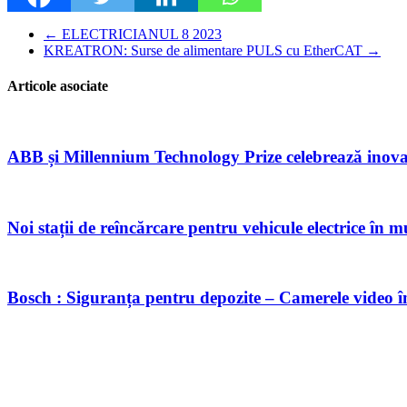
←
ELECTRICIANUL 8 2023
KREATRON: Surse de alimentare PULS cu EtherCAT
→
Articole asociate
ABB și Millennium Technology Prize celebrează inovaț
Noi stații de reîncărcare pentru vehicule electrice în
Bosch : Siguranța pentru depozite – Camerele video î