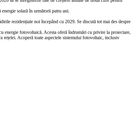
026 să se înregistreze rate de creștere anuale de două cifre pentru
energie solară în următorii patru ani.
ădirile rezidențiale noi începând cu 2029. Se discută tot mai des despre
u energie fotovoltaică. Acesta oferă îndrumări cu privire la proiectare,
ara rețelei. Acoperă toate aspectele sistemului fotovoltaic, inclusiv