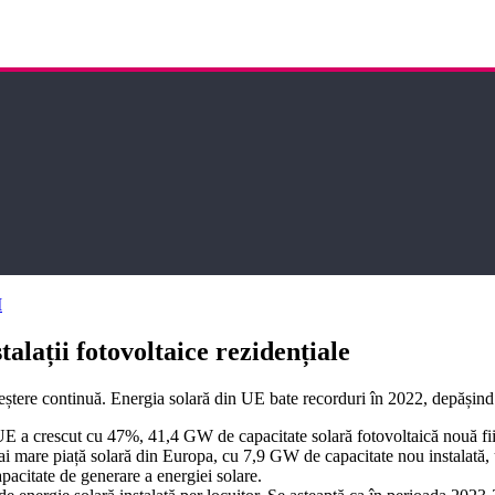
I
lații fotovoltaice rezidențiale
reștere continuă. Energia solară din UE bate recorduri în 2022, depășind
UE a crescut cu 47%, 41,4 GW de capacitate solară fotovoltaică nouă fiin
ai mare piață solară din Europa, cu 7,9 GW de capacitate nou instalată, 
acitate de generare a energiei solare.