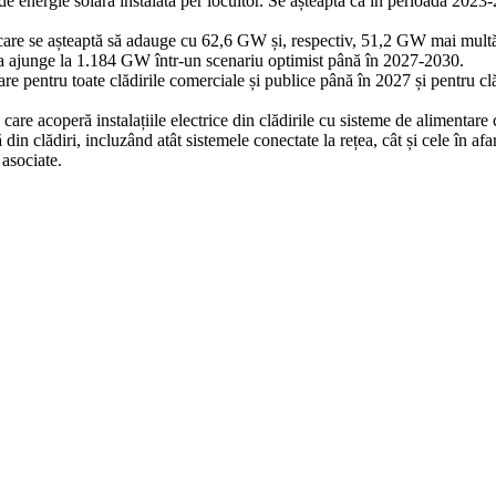
 energie solară instalată per locuitor. Se așteaptă ca în perioada 2023-2
care se așteaptă să adauge cu 62,6 GW și, respectiv, 51,2 GW mai multă 
 va ajunge la 1.184 GW într-un scenariu optimist până în 2027-2030.
are pentru toate clădirile comerciale și publice până în 2027 și pentru cl
re acoperă instalațiile electrice din clădirile cu sisteme de alimentare c
 din clădiri, incluzând atât sistemele conectate la rețea, cât și cele în af
 asociate.