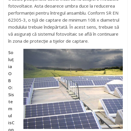
fotovoltaice. Asta deoarece umbra duce la reducerea
performanței pentru întregul ansamblu. Conform SR EN
62305-3, o tijă de captare de minimum 108 x diametrul
modulului trebuie îndepărtată. În acest sens, trebuie să
vă asigurați că sistemul fotovoltaic se află în continuare
în zona de protecție a tijelor de captare.
So
luț
ia
O
B
O:
Sis
te
m
ul
isC
on