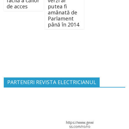
facilă a căilor
verzi ar
de acces
putea fi
amânată de
Parlament
până în 2014
PARTENERI REVISTA ELECTRICIANUL
https://www.gewi
ss.com/ro/ro