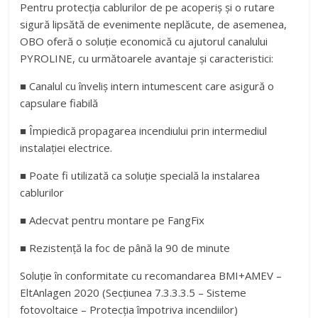
Pentru protecția cablurilor de pe acoperiș și o rutare
sigură lipsătă de evenimente neplăcute, de asemenea,
OBO oferă o soluție economică cu ajutorul canalului
PYROLINE, cu următoarele avantaje și caracteristici:
■ Canalul cu înveliș intern intumescent care asigură o
capsulare fiabilă
■ Împiedică propagarea incendiului prin intermediul
instalației electrice.
■ Poate fi utilizată ca soluție specială la instalarea
cablurilor
■ Adecvat pentru montare pe FangFix
■ Rezistență la foc de până la 90 de minute
Soluție în conformitate cu recomandarea BMI+AMEV –
EltAnlagen 2020 (Secțiunea 7.3.3.3.5 – Sisteme
fotovoltaice – Protecția împotriva incendiilor)