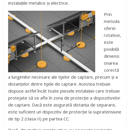
instalațiile metalice și electrice.
Prin
metoda
sferei
rotative,
este
posibilă
dimensi
onarea
corectă
a lungimilor necesare ale tijelor de captare, precum și a
distanțelor dintre tijele de captare. Acestea trebuie
dispuse astfel încât toate piesele instalației care trebuie
protejate să se afle în zona de protecție a dispozitivelor
de captare. Dacă este asigurată distanța de separare,
este suficient un dispozitiv de protecție la supratensiune
de tip 2 (clasa II) pe partea CC.
Dacă, din motive constructive, nu se poate respecta