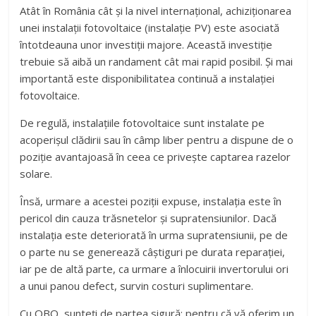
Atât în România cât și la nivel internațional, achiziționarea
unei instalații fotovoltaice (instalație PV) este asociată
întotdeauna unor investiții majore. Această investiție
trebuie să aibă un randament cât mai rapid posibil. Și mai
importantă este disponibilitatea continuă a instalației
fotovoltaice.
De regulă, instalațiile fotovoltaice sunt instalate pe
acoperișul clădirii sau în câmp liber pentru a dispune de o
poziție avantajoasă în ceea ce privește captarea razelor
solare.
Însă, urmare a acestei poziții expuse, instalația este în
pericol din cauza trăsnetelor și supratensiunilor. Dacă
instalația este deteriorată în urma supratensiunii, pe de
o parte nu se generează câștiguri pe durata reparației,
iar pe de altă parte, ca urmare a înlocuirii invertorului ori
a unui panou defect, survin costuri suplimentare.
Cu OBO, sunteți de partea sigură: pentru că vă oferim un