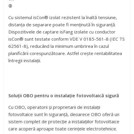
®
Cu sistemul isCon® izolat rezistent la înaltă tensiune,
distanța de separare poate fi menținută în siguranță.
Dispozitivele de captare isFang izolate cu conductor
isCon® sunt testate conform VDE V 0185-561-8 (IEC TS
62561-8), reducând la minimum umbrirea în cazul
planificării corespunzătoare. Astfel crește rentabilitatea
întregii instalații.
Soluții OBO pentru o instalație fotovoltaică sigură
Cu OBO, operatorii și proprietarii de instalații
fotovoltaice sunt în siguranță, deoarece OBO oferă un
sistem complet de protecție a instalațiilor fotovoltaice
care acoperă aproape toate cerințele electrotehnice.