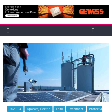
2023-04
Aparataj Electric
Editii
Eveniment
Protectia