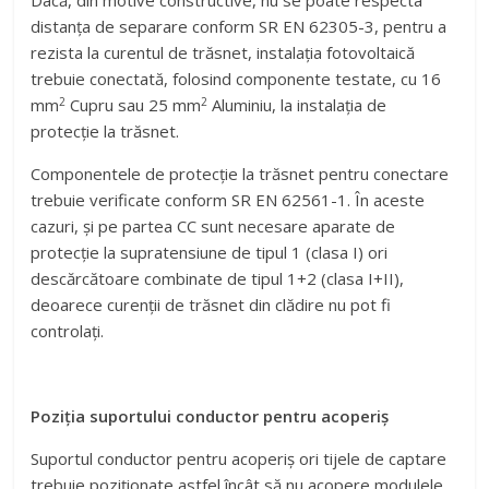
distanța de separare conform SR EN 62305-3, pentru a
rezista la curentul de trăsnet, instalația fotovoltaică
trebuie conectată, folosind componente testate, cu 16
2
2
mm
Cupru sau 25 mm
Aluminiu, la instalația de
protecție la trăsnet.
Componentele de protecție la trăsnet pentru conectare
trebuie verificate conform SR EN 62561-1. În aceste
cazuri, și pe partea CC sunt necesare aparate de
protecție la supratensiune de tipul 1 (clasa I) ori
descărcătoare combinate de tipul 1+2 (clasa I+II),
deoarece curenții de trăsnet din clădire nu pot fi
controlați.
Poziția suportului conductor pentru acoperiș
Suportul conductor pentru acoperiș ori tijele de captare
trebuie poziționate astfel încât să nu acopere modulele