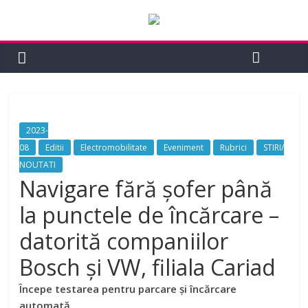
2023-
08
Editii
Electromobilitate
Eveniment
Rubrici
STIRI/
NOUTATI
Navigare fără șofer până
la punctele de încărcare –
datorită companiilor
Bosch și VW, filiala Cariad
Începe testarea pentru parcare și încărcare
automată