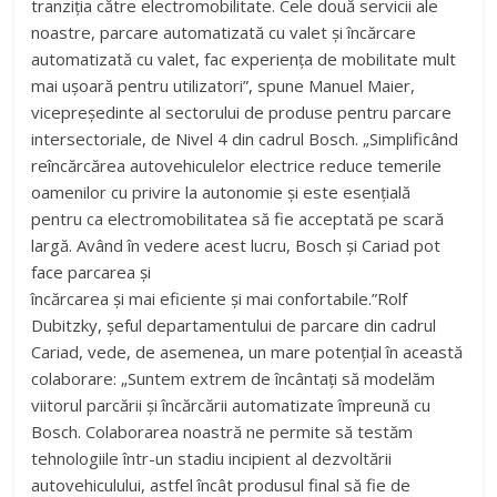
tranziția către electromobilitate. Cele două servicii ale
noastre, parcare automatizată cu valet și încărcare
automatizată cu valet, fac experiența de mobilitate mult
mai ușoară pentru utilizatori”, spune Manuel Maier,
vicepreședinte al sectorului de produse pentru parcare
intersectoriale, de Nivel 4 din cadrul Bosch. „Simplificând
reîncărcărea autovehiculelor electrice reduce temerile
oamenilor cu privire la autonomie și este esențială
pentru ca electromobilitatea să fie acceptată pe scară
largă. Având în vedere acest lucru, Bosch și Cariad pot
face parcarea și
încărcarea și mai eficiente și mai confortabile.”Rolf
Dubitzky, șeful departamentului de parcare din cadrul
Cariad, vede, de asemenea, un mare potențial în această
colaborare: „Suntem extrem de încântați să modelăm
viitorul parcării și încărcării automatizate împreună cu
Bosch. Colaborarea noastră ne permite să testăm
tehnologiile într-un stadiu incipient al dezvoltării
autovehiculului, astfel încât produsul final să fie de