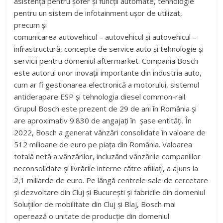
asistență pentru șofer și funcții automate, tehnologie
pentru un sistem de infotainment ușor de utilizat,
precum și
comunicarea autovehicul – autovehicul și autovehicul –
infrastructură, concepte de service auto și tehnologie și
servicii pentru domeniul aftermarket. Compania Bosch
este autorul unor inovații importante din industria auto,
cum ar fi gestionarea electronică a motorului, sistemul
antiderapare ESP și tehnologia diesel common-rail.
Grupul Bosch este prezent de 29 de ani în România și
are aproximativ 9.830 de angajați în șase entități. În
2022, Bosch a generat vânzări consolidate în valoare de
512 milioane de euro pe piața din România. Valoarea
totală netă a vânzărilor, incluzând vânzările companiilor
neconsolidate și livrările interne către afiliați, a ajuns la
2,1 miliarde de euro. Pe lângă centrele sale de cercetare
și dezvoltare din Cluj și București și fabricile din domeniul
Soluțiilor de mobilitate din Cluj și Blaj, Bosch mai
operează o unitate de producție din domeniul