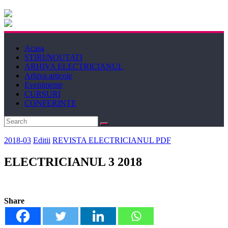
Electricianul
Revista
Acasa
Electricianul
STIRI/NOUTATI
ARHIVA ELECTRICIANUL
Arhiva articole
Evenimente
CURSURI
CONFERINTE
2018-03
Editii
REVISTA ELECTRICIANUL PDF
ELECTRICIANUL 3 2018
Share