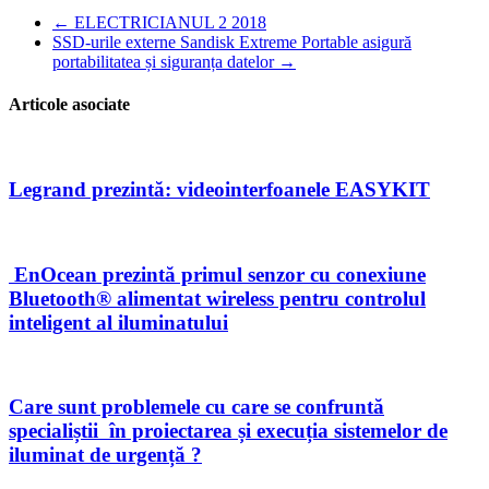
←
ELECTRICIANUL 2 2018
SSD-urile externe Sandisk Extreme Portable asigură
portabilitatea și siguranța datelor
→
Articole asociate
Legrand prezintă: videointerfoanele EASYKIT
EnOcean prezintă primul senzor cu conexiune
Bluetooth® alimentat wireless pentru controlul
inteligent al iluminatului
Care sunt problemele cu care se confruntă
specialiștii în proiectarea și execuția sistemelor de
iluminat de urgență ?