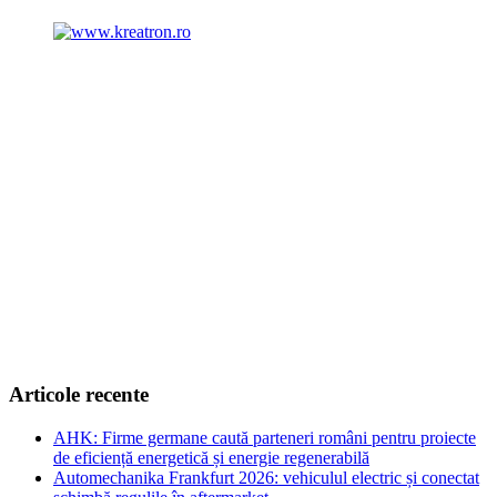
Articole recente
AHK: Firme germane caută parteneri români pentru proiecte
de eficiență energetică și energie regenerabilă
Automechanika Frankfurt 2026: vehiculul electric și conectat