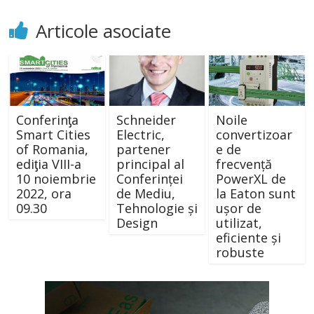
Articole asociate
Conferinƫa
Schneider
Noile
Smart Cities
Electric,
convertizoar
of Romania,
partener
e de
ediƫia VIII-a
principal al
frecvență
10 noiembrie
Conferinței
PowerXL de
2022, ora
de Mediu,
la Eaton sunt
09.30
Tehnologie și
ușor de
Design
utilizat,
eficiente și
robuste