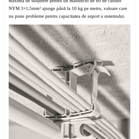
maximă de susținere pentru un mănunchi de 80 de cabluri
NYM 3×1,5mm² ajunge până la 10 kg pe metru, valoare care
nu pune probleme pentru capacitatea de suport a sistemului.