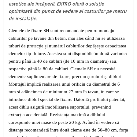
estetice ale încăperii. EXTRO oferă o soluție
optimizată din punct de vedere al costurilor pe metru
de instalație.
Clemele de fixare SH sunt recomandate pentru montajul
cablurilor pe tavane din beton, mai ales când nu se utilizează
tuburi de protecție și numărul cablurilor depășește capacitatea
clemelor tip fluture. Acestea sunt disponibile în două variante:
pentru până la 40 de cabluri (de 10 mm in diametru) sau,
respectiv, până la 80 de cabluri. Clemele SH nu necesită
elemente suplimentare de fixare, precum șuruburi și dibluri.
Montajul implică realizarea unui orificiu cu diametrul de 6
mm și adâncimea de minimum 27 mm în tavan, în care se
introduce diblul special de fixare. Datorită profilului patentat,
acest diblu asigură imobilizarea suportului, prevenind
extracția accidentală. Rezistența maximă a diblului
corespunde unei mase de peste 20 kg. Având în vedere că
distanța recomandată între două cleme este de 50–80 cm, forța