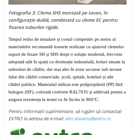
Fotografia 3: Clema SHS montată pe tavan, în
configurație dublă, combinată cu cleme EC pentru
fixarea tuburilor rigide.
Timpul redus de instalare și costul competitiv pe metru al
materialelor recomandă traseele realizate cu ajutorul clemelor
suport de fixare SH și SHS drept o soluție modernă, frecvent
adoptată atât în spații cu destinație industrială, holuri situate la
subsoluri de clădiri, dar mai ales în zone ascunse sub tavane
false din clădiri comerciale, școli, spitale, hoteluri și alte
clădiri publice. Materialul utilizat este polipropilenă (PP) fără
halogen (HF), colorată conform RAL7035 și aditivată pentru a
asigura rezistența la testul cu fir încins la 960°C.
Pentru informații suplimentare, vă rugăm să contactați
EXTRO la adresa de e-mail:
alin.stavariu@extro.ro