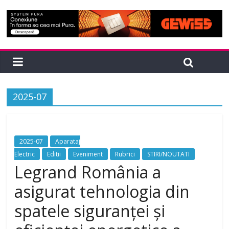
2025-07
2025-07
Aparataj
Electric
Editii
Eveniment
Rubrici
STIRI/NOUTATI
Legrand România a
asigurat tehnologia din
spatele siguranței și