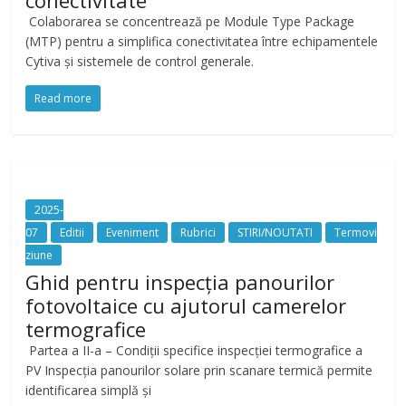
Colaborarea se concentrează pe Module Type Package
(MTP) pentru a simplifica conectivitatea între echipamentele
Cytiva și sistemele de control generale.
Read more
2025-
07
Editii
Eveniment
Rubrici
STIRI/NOUTATI
Termovi
ziune
Ghid pentru inspecția panourilor
fotovoltaice cu ajutorul camerelor
termografice
Partea a II-a – Condiții specifice inspecției termografice a
PV Inspecția panourilor solare prin scanare termică permite
identificarea simplă și