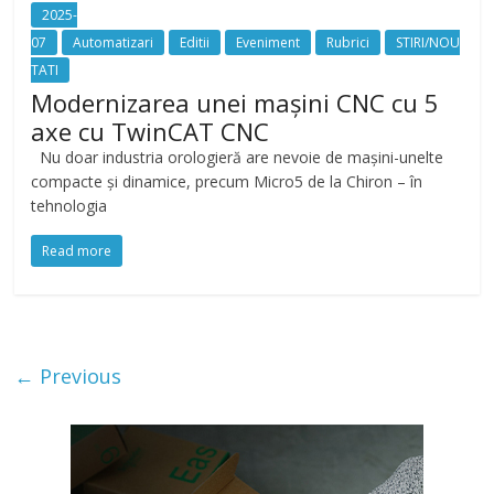
2025-
07
Automatizari
Editii
Eveniment
Rubrici
STIRI/NOU
TATI
Modernizarea unei mașini CNC cu 5
axe cu TwinCAT CNC
Nu doar industria orologieră are nevoie de mașini-unelte
compacte și dinamice, precum Micro5 de la Chiron – în
tehnologia
Read more
← Previous