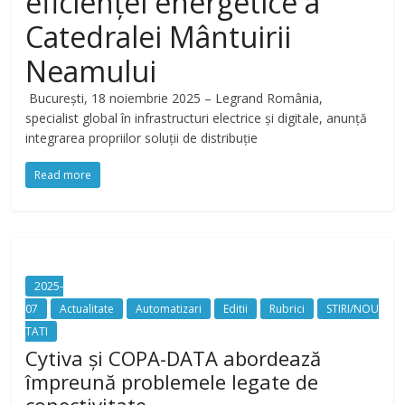
eficienței energetice a
Catedralei Mântuirii
Neamului
București, 18 noiembrie 2025 – Legrand România,
specialist global în infrastructuri electrice și digitale, anunță
integrarea propriilor soluții de distribuție
Read more
2025-
07
Actualitate
Automatizari
Editii
Rubrici
STIRI/NOU
TATI
Cytiva și COPA-DATA abordează
împreună problemele legate de
conectivitate