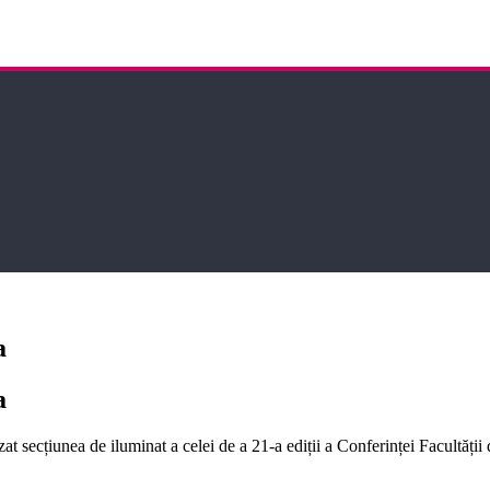
a
a
ecțiunea de iluminat a celei de a 21-a ediții a Conferinței Facultății de