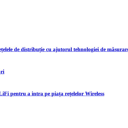
lele de distribuție cu ajutorul tehnologiei de măsurar
ri
LiFi pentru a intra pe piața rețelelor Wireless