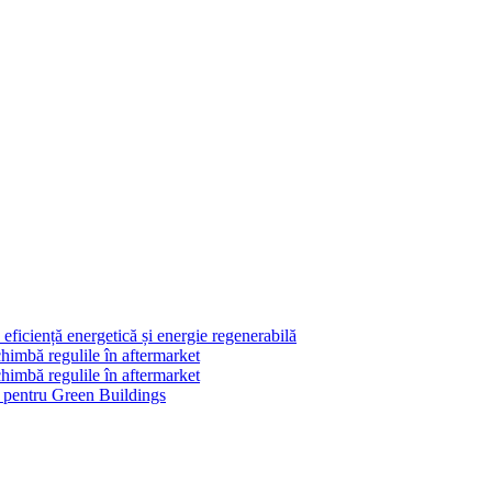
ficiență energetică și energie regenerabilă
himbă regulile în aftermarket
himbă regulile în aftermarket
le pentru Green Buildings