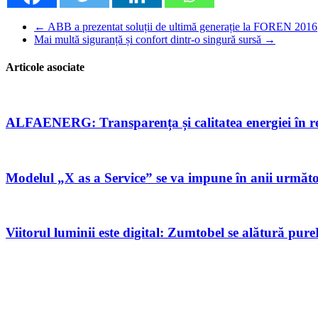
←
ABB a prezentat soluții de ultimă generație la FOREN 2016
Mai multă siguranță și confort dintr-o singură sursă
→
Articole asociate
ALFAENERG: Transparența și calitatea energiei în rețe
Modelul „X as a Service” se va impune în anii următo
Viitorul luminii este digital: Zumtobel se alătură pure