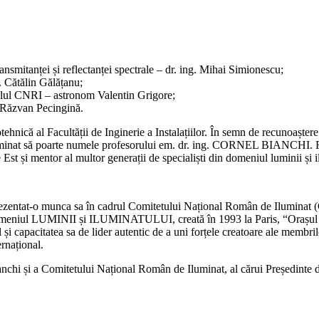
ansmitanței și reflectanței spectrale – dr. ing. Mihai Simionescu;
g. Cătălin Gălățanu;
Rolul CNRI – astronom Valentin Grigore;
 Răzvan Pecingină.
tehnică al Facultății de Inginerie a Instalațiilor. În semn de recunoaștere
iluminat să poarte numele profesorului em. dr. ing. CORNEL BIANCHI. Fos
st și mentor al multor generații de specialiști din domeniul luminii și i
ezentat-o munca sa în cadrul Comitetului Național Român de Iluminat (C
n domeniul LUMINII și ILUMINATULUI, creată în 1993 la Paris, “Orașul 
 capacitatea sa de lider autentic de a uni forțele creatoare ale membril
ernațional.
 și a Comitetului Național Român de Iluminat, al cărui Președinte d