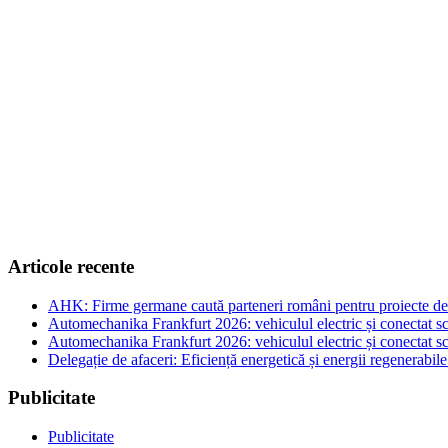
Articole recente
AHK: Firme germane caută parteneri români pentru proiecte de e
Automechanika Frankfurt 2026: vehiculul electric și conectat sc
Automechanika Frankfurt 2026: vehiculul electric și conectat sc
Delegație de afaceri: Eficiență energetică și energii regenerabi
Publicitate
Publicitate