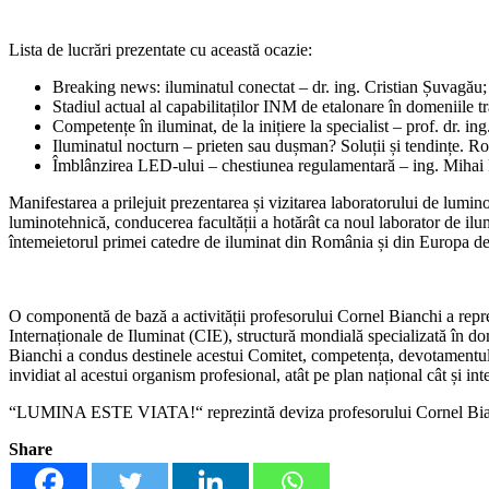
Lista de lucrări prezentate cu această ocazie:
Breaking news: iluminatul conectat – dr. ing. Cristian Șuvagău;
Stadiul actual al capabilitaților INM de etalonare în domeniile tr
Competențe în iluminat, de la inițiere la specialist – prof. dr. in
Iluminatul nocturn – prieten sau dușman? Soluții și tendințe. 
Îmblânzirea LED-ului – chestiunea regulamentară – ing. Mihai
Manifestarea a prilejuit prezentarea și vizitarea laboratorului de lumino
luminotehnică, conducerea facultății a hotărât ca noul laborator de 
întemeietorul primei catedre de iluminat din România și din Europa de E
O componentă de bază a activității profesorului Cornel Bianchi a repr
Internaționale de Iluminat (CIE), structură mondială specializată î
Bianchi a condus destinele acestui Comitet, competența, devotamentul și
invidiat al acestui organism profesional, atât pe plan național cât și int
“LUMINA ESTE VIATA!“ reprezintă deviza profesorului Cornel Bianchi
Share