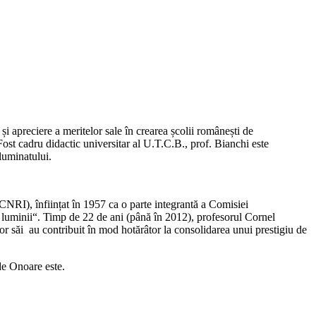
 și apreciere a meritelor sale în crearea școlii românești de
t cadru didactic universitar al U.T.C.B., prof. Bianchi este
luminatului.
NRI), înființat în 1957 ca o parte integrantă a Comisiei
luminii“. Timp de 22 de ani (până în 2012), profesorul Cornel
or săi au contribuit în mod hotărâtor la consolidarea unui prestigiu de
e Onoare este.