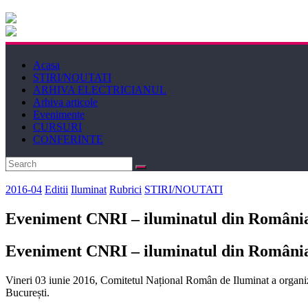
Electricianul
Revista
Acasa
Electricianul
STIRI/NOUTATI
ARHIVA ELECTRICIANUL
Arhiva articole
Evenimente
CURSURI
CONFERINTE
2016-04
Editii
Iluminat
Rubrici
STIRI/NOUTATI
Eveniment CNRI – iluminatul din Români
Eveniment CNRI – iluminatul din Români
Vineri 03 iunie 2016, Comitetul Național Român de Iluminat a organizat s
București.