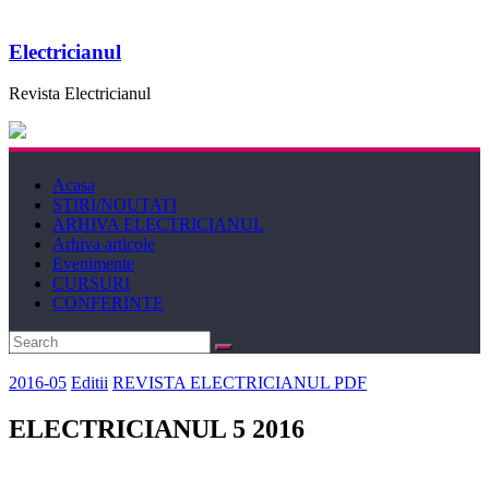
Electricianul
Revista Electricianul
Acasa
STIRI/NOUTATI
ARHIVA ELECTRICIANUL
Arhiva articole
Evenimente
CURSURI
CONFERINTE
2016-05
Editii
REVISTA ELECTRICIANUL PDF
ELECTRICIANUL 5 2016