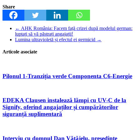
Share
←
AHK România: Facem față crizei după modelul german:
luptați să vă păstrați angajații!
Lumina ultravioletă și efectul ei germicid
→
Articole asociate
Pilonul 1-Tranziția verde Componenta C6-Energie
EDEKA Clausen instalează lămpi cu UV-C de la
Signify, oferind angajaților și cumpărătorilor
siguranță suplimentară
Interviu cu domnul Dan Vătăjelu, președinte