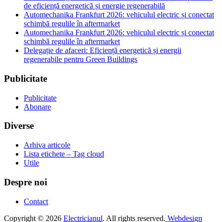
de eficiență energetică și energie regenerabilă
Automechanika Frankfurt 2026: vehiculul electric și conectat
schimbă regulile în aftermarket
Automechanika Frankfurt 2026: vehiculul electric și conectat
schimbă regulile în aftermarket
Delegație de afaceri: Eficiență energetică și energii
regenerabile pentru Green Buildings
Publicitate
Publicitate
Abonare
Diverse
Arhiva articole
Lista etichete – Tag cloud
Utile
Despre noi
Contact
Copyright © 2026
Electricianul
. All rights reserved.
Webdesign