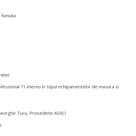
iu de caz Smart Home
 fumului
relee
fessional TI-mereu in topul echipamentelor de masura si