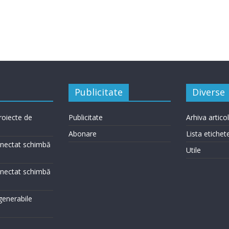
https://www.gewiss.com/ro/r
Publicitate
Diverse
roiecte de
Publicitate
Arhiva artico
Abonare
Lista etichet
conectat schimbă
Utile