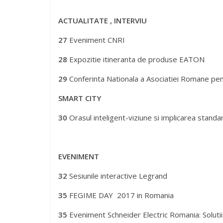
REGLEMENTARI
22
Standardizarea in Romania-Interviou cu dl. 
23
Standarde de interes pentru domeniul electri
ACTUALITATE , INTERVIU
27
Eveniment CNRI
28
Expozitie itineranta de produse EATON
29
Conferinta Nationala a Asociatiei Romane pen
SMART CITY
30
Orasul inteligent-viziune si implicarea standar
EVENIMENT