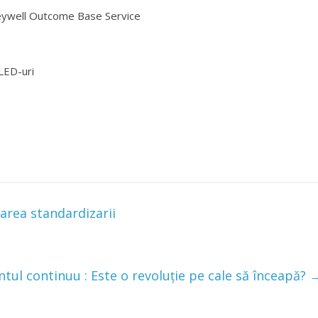
inovative in distributia si monitorizarea energiei electrice
eywell Outcome Base Service
LED-uri
rea standardizarii