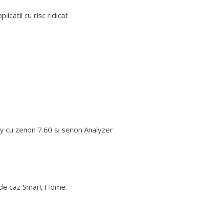
 5000i si 7000i
catii cu risc ridicat
ry cu zenon 7.60 si senon Analyzer