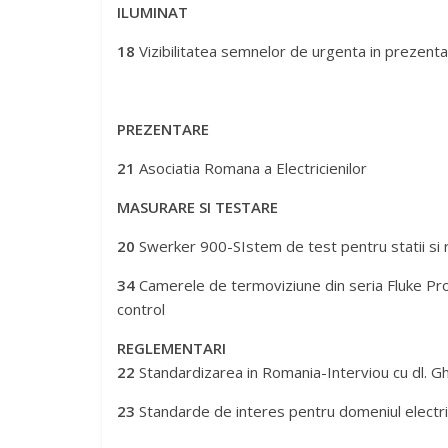
14
Interfete intre EPLAN si alte softuri
26
Crestyerea vanzarilor-aplicatii online . Stud
ILUMINAT
18
Vizibilitatea semnelor de urgenta in prezenta
PREZENTARE
21
Asociatia Romana a Electricienilor
MASURARE SI TESTARE
20
Swerker 900-SIstem de test pentru statii si 
34
Camerele de termoviziune din seria Fluke Pro
control