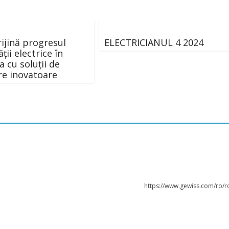
tul continuu : Este o revoluţie pe cale să înceapă?
ijină progresul
ELECTRICIANUL 4 2024
ții electrice în
 cu soluții de
re inovatoare