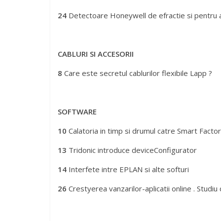
SISTEME DE SECURITATE
6
Camerele mobile BOSCH AUTODOME IP 4000i,
24
Detectoare Honeywell de efractie si pentru apli
CABLURI SI ACCESORII
8
Care este secretul cablurilor flexibile Lapp ?
SOFTWARE
10
Calatoria in timp si drumul catre Smart Facto
13
Tridonic introduce deviceConfigurator