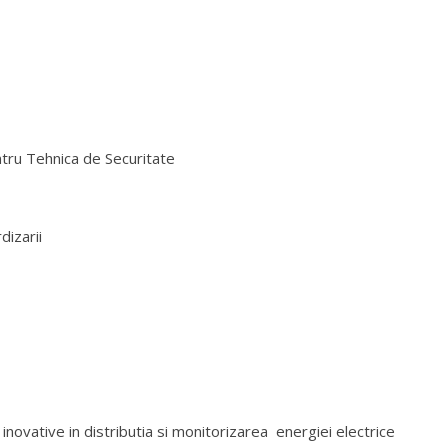
Gheorghe Tucu, Presedinte ASRO
c
tru Tehnica de Securitate
dizarii