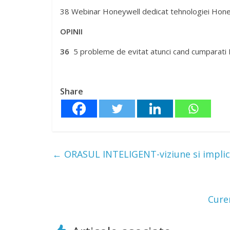
32
Sesiunile interactive Legrand
35
FEGIME DAY 2017 in Romania
35
Eveniment Schneider Electric Romania: Solutii 
38 Webinar Honeywell dedicat tehnologiei Hon
OPINII
36
5 probleme de evitat atunci cand cumparati 
Share
←
ORASUL INTELIGENT-viziune si implica