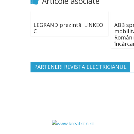
Curen
Articole asociate
LEGRAND prezintă: LINKEO
ABB spr
C
mobilită
România
încărca
PARTENERI REVISTA ELECTRICIANUL