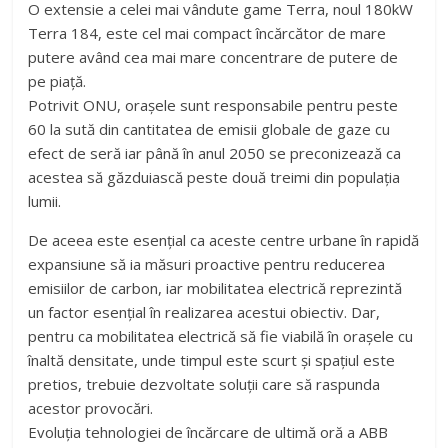
O extensie a celei mai vândute game Terra, noul 180kW
Terra 184, este cel mai compact încărcător de mare
putere având cea mai mare concentrare de putere de
pe piață.
Potrivit ONU, orașele sunt responsabile pentru peste
60 la sută din cantitatea de emisii globale de gaze cu
efect de seră iar până în anul 2050 se preconizează ca
acestea să găzduiască peste două treimi din populația
lumii.
De aceea este esențial ca aceste centre urbane în rapidă
expansiune să ia măsuri proactive pentru reducerea
emisiilor de carbon, iar mobilitatea electrică reprezintă
un factor esențial în realizarea acestui obiectiv. Dar,
pentru ca mobilitatea electrică să fie viabilă în orașele cu
înaltă densitate, unde timpul este scurt și spațiul este
pretios, trebuie dezvoltate soluții care să raspunda
acestor provocări.
Evoluția tehnologiei de încărcare de ultimă oră a ABB