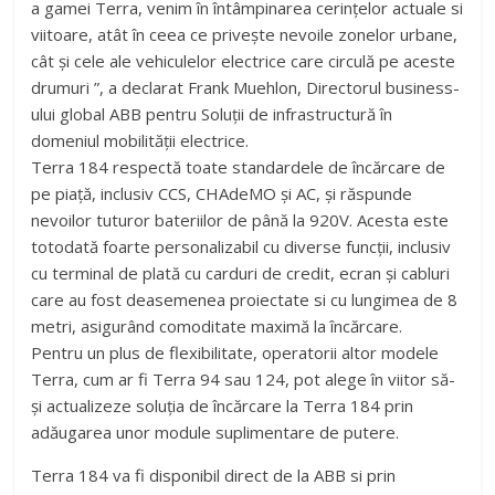
a gamei Terra, venim în întâmpinarea cerințelor actuale si
viitoare, atât în ceea ce privește nevoile zonelor urbane,
cât și cele ale vehiculelor electrice care circulă pe aceste
drumuri ”, a declarat Frank Muehlon, Directorul business-
ului global ABB pentru Soluții de infrastructură în
domeniul mobilității electrice.
Terra 184 respectă toate standardele de încărcare de
pe piață, inclusiv CCS, CHAdeMO și AC, și răspunde
nevoilor tuturor bateriilor de până la 920V. Acesta este
totodată foarte personalizabil cu diverse funcții, inclusiv
cu terminal de plată cu carduri de credit, ecran și cabluri
care au fost deasemenea proiectate si cu lungimea de 8
metri, asigurând comoditate maximă la încărcare.
Pentru un plus de flexibilitate, operatorii altor modele
Terra, cum ar fi Terra 94 sau 124, pot alege în viitor să-
și actualizeze soluția de încărcare la Terra 184 prin
adăugarea unor module suplimentare de putere.
Terra 184 va fi disponibil direct de la ABB si prin