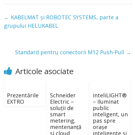
←
KABELMAT și ROBOTEC SYSTEMS, parte a
grupului HELUKABEL
Standard pentru conectorii M12 Push-Pull
→
Articole asociate
Prezentările
Schneider
inteliLIGHT®
EXTRO
Electric –
– Iluminat
soluții de
public
smart
inteligent, un
metering,
pas spre
mentenanță
oraşe
și cloud
inteligente şi