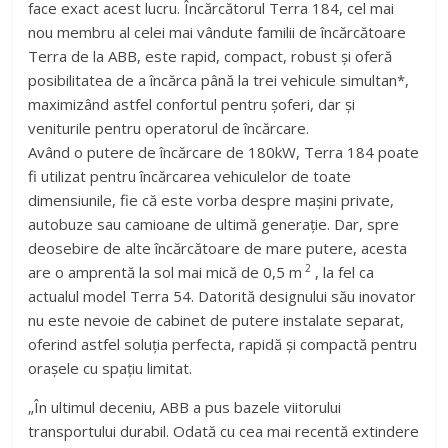
face exact acest lucru. Încărcătorul Terra 184, cel mai
nou membru al celei mai vândute familii de încărcătoare
Terra de la ABB, este rapid, compact, robust și oferă
posibilitatea de a încărca până la trei vehicule simultan*,
maximizând astfel confortul pentru șoferi, dar și
veniturile pentru operatorul de încărcare.
Având o putere de încărcare de 180kW, Terra 184 poate
fi utilizat pentru încărcarea vehiculelor de toate
dimensiunile, fie că este vorba despre mașini private,
autobuze sau camioane de ultimă generație. Dar, spre
deosebire de alte încărcătoare de mare putere, acesta
2
are o amprentă la sol mai mică de 0,5 m
, la fel ca
actualul model Terra 54. Datorită designului său inovator
nu este nevoie de cabinet de putere instalate separat,
oferind astfel soluția perfecta, rapidă și compactă pentru
orașele cu spațiu limitat.
„În ultimul deceniu, ABB a pus bazele viitorului
transportului durabil. Odată cu cea mai recentă extindere