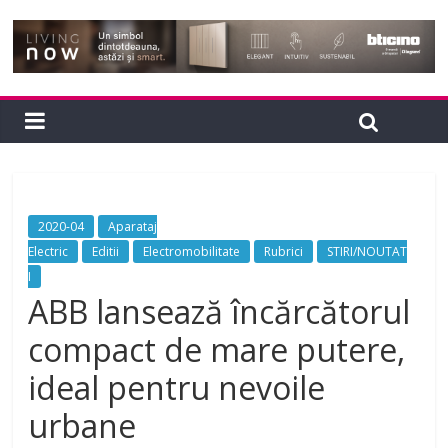
2020-04
Aparataj
Electric
Editii
Electromobilitate
Rubrici
STIRI/NOUTAT
I
ABB lansează încărcătorul
compact de mare putere,
ideal pentru nevoile
urbane