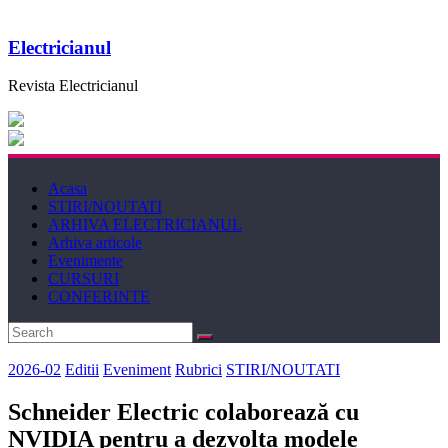
Electricianul
Revista Electricianul
Acasa
STIRI/NOUTATI
ARHIVA ELECTRICIANUL
Arhiva articole
Evenimente
CURSURI
CONFERINTE
2026-02
Editii
Eveniment
Rubrici
STIRI/NOUTATI
Schneider Electric colaborează cu
NVIDIA pentru a dezvolta modele