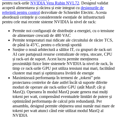
pentru rack-urile
NVIDIA Vera Rubin NVL72
. Designul validat
acoperă alimentarea și răcirea și este integrat cu
designurile de
referință pentru control
dezvoltate de Schneider Electric. Acesta
abordează cerințele și considerentele esențiale de infrastructură
pentru cele mai recente sisteme NVIDIA la nivel de rack:
Permite noi configurații de distribuție a energiei, cu o tensiune
de alimentare crescută de 480 VAC
Permite temperaturi mai ridicate ale circuitului de răcire TCS,
de până la 45°C, pentru o eficiență sporită
Susține o nouă arhitectură a sălilor IT, cu grupuri de rack-uri
AI care partajează resurse centralizate de rețea, stocare, CPU
și rack-uri de suport. Acest lucru permite menținerea
proximității fizice între sistemele NVIDIA la nivel de rack, în
timp ce rack-urile GPU pot utiliza tensiuni mai mari, facilitând
clustere mai mari și optimizarea livrării de energie
Maximizează performanța în termeni de „tokeni” prin
proiectarea centrelor de date astfel încât să suporte diferite
moduri de operare ale rack-urilor GPU (atât MaxP, cât și
MaxQ). Operarea în modul MaxQ poate genera mai mulți
tokeni per watt, compensând eventualele limitări de putere și
optimizând performanța de calcul prin redundanță. Per
ansamblu, designul permite obținerea unui număr mai mare de
tokeni per watt atunci când este utilizat modul MaxQ al
NVIDIA