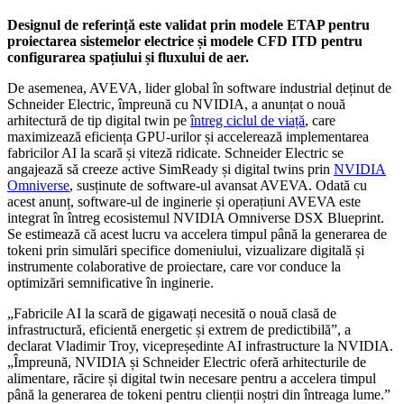
Designul de referință este validat prin modele ETAP pentru
proiectarea sistemelor electrice și modele CFD ITD pentru
configurarea spațiului și fluxului de aer.
De asemenea, AVEVA, lider global în software industrial deținut de
Schneider Electric, împreună cu NVIDIA, a anunțat o nouă
arhitectură de tip digital twin pe
întreg ciclul de viață
, care
maximizează eficiența GPU-urilor și accelerează implementarea
fabricilor AI la scară și viteză ridicate. Schneider Electric se
angajează să creeze active SimReady și digital twins prin
NVIDIA
Omniverse
, susținute de software-ul avansat AVEVA. Odată cu
acest anunț, software-ul de inginerie și operațiuni AVEVA este
integrat în întreg ecosistemul NVIDIA Omniverse DSX Blueprint.
Se estimează că acest lucru va accelera timpul până la generarea de
tokeni prin simulări specifice domeniului, vizualizare digitală și
instrumente colaborative de proiectare, care vor conduce la
optimizări semnificative în inginerie.
„Fabricile AI la scară de gigawați necesită o nouă clasă de
infrastructură, eficientă energetic și extrem de predictibilă”, a
declarat Vladimir Troy, vicepreședinte AI infrastructure la NVIDIA.
„Împreună, NVIDIA și Schneider Electric oferă arhitecturile de
alimentare, răcire și digital twin necesare pentru a accelera timpul
până la generarea de tokeni pentru clienții noștri din întreaga lume.”