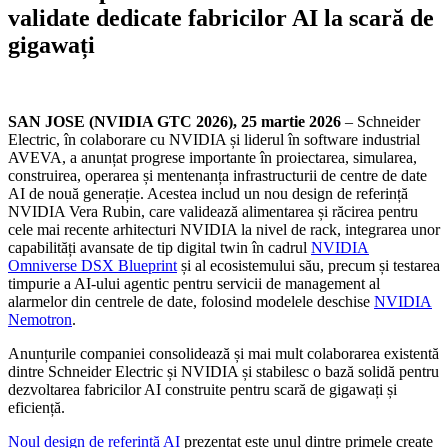
validate dedicate fabricilor AI la scară de
gigawați
SAN JOSE (NVIDIA GTC 2026), 25 martie 2026
– Schneider
Electric, în colaborare cu NVIDIA și liderul în software industrial
AVEVA, a anunțat progrese importante în proiectarea, simularea,
construirea, operarea și mentenanța infrastructurii de centre de date
AI de nouă generație. Acestea includ un nou design de referință
NVIDIA Vera Rubin, care validează alimentarea și răcirea pentru
cele mai recente arhitecturi NVIDIA la nivel de rack, integrarea unor
capabilități avansate de tip digital twin în cadrul
NVIDIA
Omniverse DSX Blueprint
și al ecosistemului său, precum și testarea
timpurie a AI-ului agentic pentru servicii de management al
alarmelor din centrele de date, folosind modelele deschise
NVIDIA
Nemotron
.
Anunțurile companiei consolidează și mai mult colaborarea existentă
dintre Schneider Electric și NVIDIA și stabilesc o bază solidă pentru
dezvoltarea fabricilor AI construite pentru scară de gigawați și
eficiență.
Noul design de referință AI
prezentat este unul dintre primele create