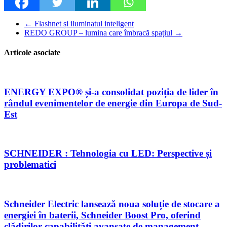
←
Flashnet și iluminatul inteligent
REDO GROUP – lumina care îmbracă spațiul
→
Articole asociate
ENERGY EXPO® și-a consolidat poziția de lider în
rândul evenimentelor de energie din Europa de Sud-
Est
SCHNEIDER : Tehnologia cu LED: Perspective și
problematici
Schneider Electric lansează noua soluție de stocare a
energiei în baterii, Schneider Boost Pro, oferind
clădirilor capabilități avansate de management