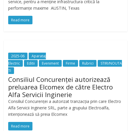
service, pentru a menține infrastructura critică la
performanțe maxime AUSTIN, Texas
Read more
2025-06
Aparataj
Electric
Editii
Eveniment
Firme
Rubrici
STIRI/NOUTA
TI
Consiliul Concurenţei autorizează
preluarea Elcomex de către Electro
Alfa Servicii Inginerie
Consiliul Concurenţei a autorizat tranzacția prin care Electro
Alfa Servicii Inginerie SRL, parte a grupului Electroalfa,
intenționează să preia Elcomex
Read more