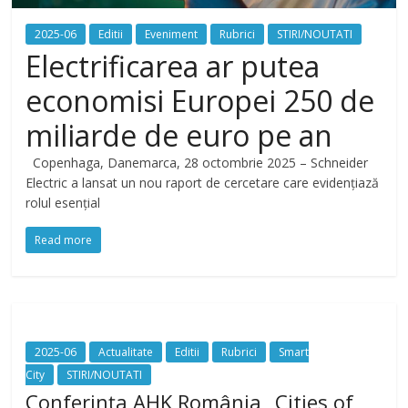
2025-06
Editii
Eveniment
Rubrici
STIRI/NOUTATI
Electrificarea ar putea
economisi Europei 250 de
miliarde de euro pe an
Copenhaga, Danemarca, 28 octombrie 2025 – Schneider
Electric a lansat un nou raport de cercetare care evidențiază
rolul esențial
Read more
2025-06
Actualitate
Editii
Rubrici
Smart
City
STIRI/NOUTATI
Conferința AHK România „Cities of