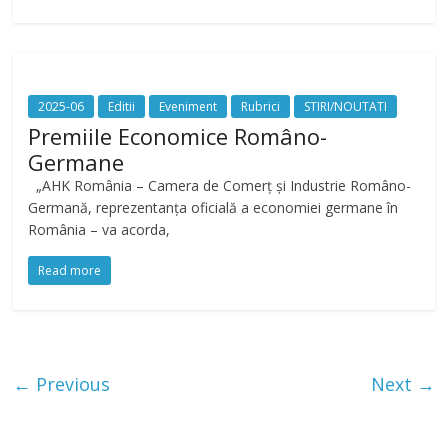
2025-06
Editii
Eveniment
Rubrici
STIRI/NOUTATI
Premiile Economice Româno-
Germane
„AHK România – Camera de Comerț și Industrie Româno-
Germană, reprezentanța oficială a economiei germane în
România – va acorda,
Read more
← Previous
Next →