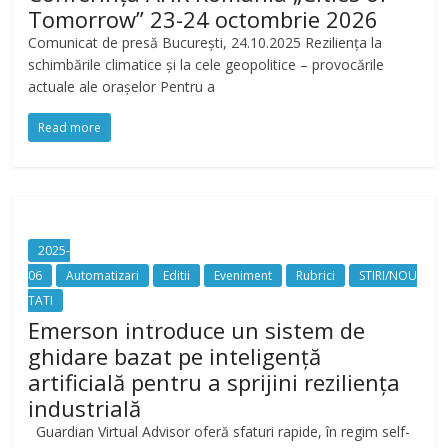
Tomorrow” 23-24 octombrie 2026
Comunicat de presă București, 24.10.2025 Reziliența la
schimbările climatice și la cele geopolitice – provocările
actuale ale orașelor Pentru a
Read more
2025-
06
Automatizari
Editii
Eveniment
Rubrici
STIRI/NOU
TATI
Emerson introduce un sistem de
ghidare bazat pe inteligență
artificială pentru a sprijini reziliența
industrială
Guardian Virtual Advisor oferă sfaturi rapide, în regim self-