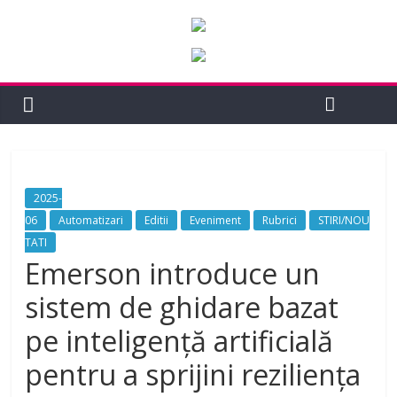
2025-
06
Automatizari
Editii
Eveniment
Rubrici
STIRI/NOU
TATI
Emerson introduce un
sistem de ghidare bazat
pe inteligență artificială
pentru a sprijini reziliența