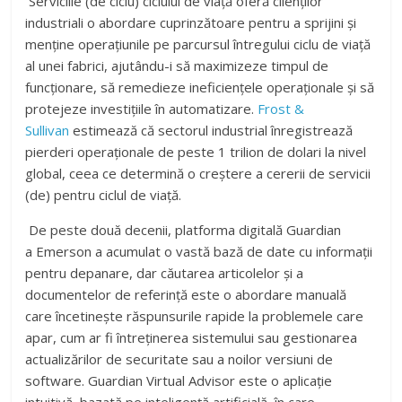
Serviciile (de ciclu) ciclului de viață oferă clienților
industriali o abordare cuprinzătoare pentru a sprijini și
menține operațiunile pe parcursul întregului ciclu de viață
al unei fabrici, ajutându-i să maximizeze timpul de
funcționare, să remedieze ineficiențele operaționale și să
protejeze investițiile în automatizare.
Frost &
Sullivan
estimează că sectorul industrial înregistrează
pierderi operaționale de peste 1 trilion de dolari la nivel
global, ceea ce determină o creștere a cererii de servicii
(de) pentru ciclul de viață.
De peste două decenii, platforma digitală Guardian
a
Emerson
a acumulat o vastă bază de date cu informații
pentru depanare, dar căutarea articolelor și a
documentelor de referință este o abordare manuală
care încetinește răspunsurile rapide la problemele care
apar, cum ar fi întreținerea sistemului sau gestionarea
actualizărilor de securitate sau a noilor versiuni de
software. Guardian Virtual Advisor este o aplicație