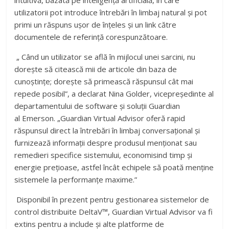
intuitivă, bazată pe inteligență artificială, în care
utilizatorii pot introduce întrebări în limbaj natural și pot
primi un răspuns ușor de înțeles și un link către
documentele de referință corespunzătoare.
„ Când un utilizator se află în mijlocul unei sarcini, nu
dorește să citească mii de articole din baza de
cunoștințe; dorește să primească răspunsul cât mai
repede posibil”, a declarat Nina Golder, vicepreședinte al
departamentului de software și soluții Guardian
al
Emerson
. „Guardian Virtual Advisor oferă rapid
răspunsul direct la întrebări în limbaj conversațional și
furnizează informații despre produsul menționat sau
remedieri specifice sistemului, economisind timp și
energie prețioase, astfel încât echipele să poată menține
sistemele la performanțe maxime.”
Disponibil în prezent pentru gestionarea sistemelor de
control distribuite DeltaV™, Guardian Virtual Advisor va fi
extins pentru a include și alte platforme de