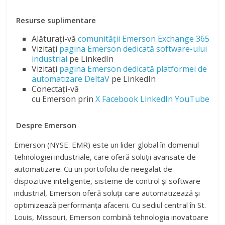
Resurse suplimentare
Alăturați-vă
comunității
Emerson
Exchange 365
Vizitați
pagina
Emerson
dedicată software-ului
industrial
pe LinkedIn
Vizitați
pagina
Emerson
dedicată platformei de
automatizare DeltaV
pe LinkedIn
Conectați-vă
cu
Emerson
prin
X
Facebook
LinkedIn
YouTube
Despre
Emerson
Emerson
(NYSE: EMR) este un lider global în domeniul
tehnologiei industriale, care oferă soluții avansate de
automatizare. Cu un portofoliu de neegalat de
dispozitive inteligente, sisteme de control și software
industrial,
Emerson
oferă soluții care automatizează și
optimizează performanța afacerii. Cu sediul central în St.
Louis, Missouri,
Emerson
combină tehnologia inovatoare