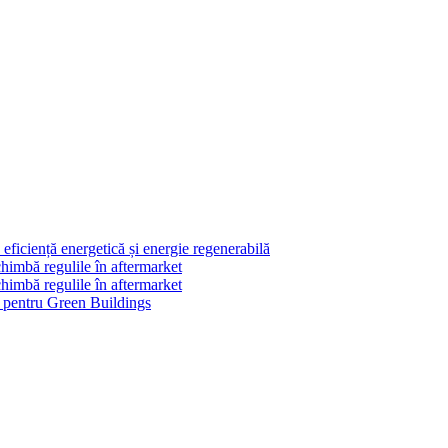
ficiență energetică și energie regenerabilă
himbă regulile în aftermarket
himbă regulile în aftermarket
le pentru Green Buildings