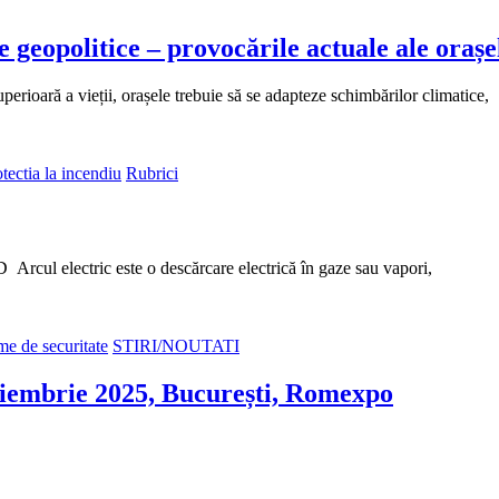
le geopolitice – provocările actuale ale orașe
rioară a vieții, orașele trebuie să se adapteze schimbărilor climatice,
tectia la incendiu
Rubrici
FD Arcul electric este o descărcare electrică în gaze sau vapori,
me de securitate
STIRI/NOUTATI
brie 2025, București, Romexpo