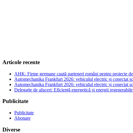
Articole recente
AHK: Firme germane caută parteneri români pentru proiecte de e
Automechanika Frankfurt 2026: vehiculul electric și conectat sc
Automechanika Frankfurt 2026: vehiculul electric și conectat sc
Delegație de afaceri: Eficiență energetică și energii regenerabi
Publicitate
Publicitate
Abonare
Diverse