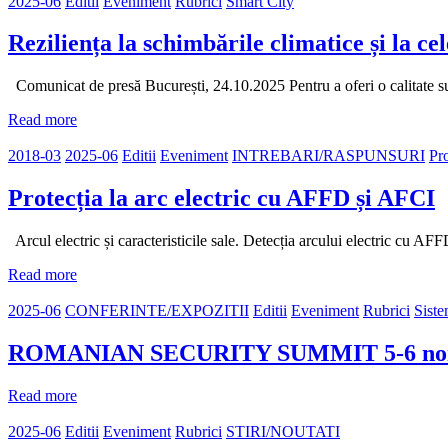
2025-06
Editii
Eveniment
Rubrici
Smart City
Reziliența la schimbările climatice și la ce
Comunicat de presă București, 24.10.2025 Pentru a oferi o calitate supe
Read more
2018-03
2025-06
Editii
Eveniment
INTREBARI/RASPUNSURI
Pro
Protecția la arc electric cu AFFD și AFCI
Arcul electric și caracteristicile sale. Detecția arcului electric cu AF
Read more
2025-06
CONFERINTE/EXPOZITII
Editii
Eveniment
Rubrici
Siste
ROMANIAN SECURITY SUMMIT 5-6 noiem
Read more
2025-06
Editii
Eveniment
Rubrici
STIRI/NOUTATI