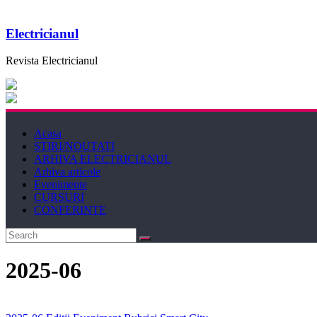
Electricianul
Revista Electricianul
Acasa
STIRI/NOUTATI
ARHIVA ELECTRICIANUL
Arhiva articole
Evenimente
CURSURI
CONFERINTE
2025-06