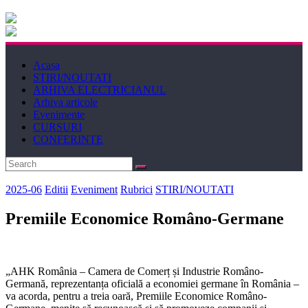
Electricianul
Revista
Acasa
Electricianul
STIRI/NOUTATI
ARHIVA ELECTRICIANUL
Arhiva articole
Evenimente
CURSURI
CONFERINTE
2025-06
Editii
Eveniment
Rubrici
STIRI/NOUTATI
Premiile Economice Româno-Germane
„AHK România – Camera de Comerț și Industrie Româno-
Germană, reprezentanța oficială a economiei germane în România –
va acorda, pentru a treia oară, Premiile Economice Româno-