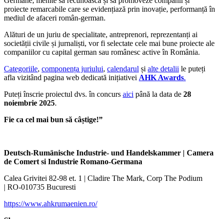
Germane, menite să recunoască și să promoveze companii și
proiecte remarcabile care se evidențiază prin inovație, performanță în
mediul de afaceri român-german.
Alături de un juriu de specialitate, antreprenori, reprezentanți ai
societății civile și jurnaliști, vor fi selectate cele mai bune proiecte ale
companiilor cu capital german sau românesc active în România.
Categoriile
,
componența juriului
,
calendarul
și
alte detalii
le puteți
afla vizitând pagina web dedicată inițiativei
AHK Awards
.
Puteți înscrie proiectul dvs. în concurs
aici
până la data de
28
noiembrie 2025
.
Fie ca cel mai bun să câștige!”
Deutsch-Rumänische Industrie- und Handelskammer | Camera
de Comert si Industrie Romano-Germana
Calea Grivitei 82-98 et. 1 | Cladire The Mark, Corp The Podium
| RO-010735 Bucuresti
https://www.ahkrumaenien.ro/