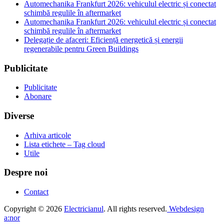
Automechanika Frankfurt 2026: vehiculul electric și conectat
schimbă regulile în aftermarket
Automechanika Frankfurt 2026: vehiculul electric și conectat
schimbă regulile în aftermarket
Delegație de afaceri: Eficiență energetică și energii
regenerabile pentru Green Buildings
Publicitate
Publicitate
Abonare
Diverse
Arhiva articole
Lista etichete – Tag cloud
Utile
Despre noi
Contact
Copyright © 2026
Electricianul
. All rights reserved.
Webdesign
a:nor