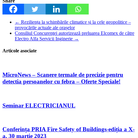
Share
←
Reziliența la schimbările climatice și la cele geopolitice –
provocările actuale ale orașelor
Consiliul Concurenţei autorizează preluarea Elcomex de către
Electro Alfa Servicii Inginerie
→
Articole asociate
MicroNews – Scanere termale de precizie pentru
detectia persoanelor cu febra – Oferte Speciale!
Seminar ELECTRICIANUL
Conferința PRIA Fire Safety of Buildings-ediția a X-
a, 30 martie 2023