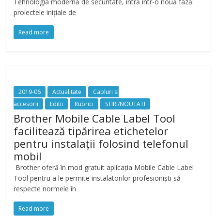
Tehnologia modernă de securitate, intră într-o nouă fază:
proiectele inițiale de
Read more
2019-06
Actualitate
Cabluri si
accesorii
Editii
Rubrici
STIRI/NOUTATI
Brother Mobile Cable Label Tool
facilitează tipărirea etichetelor
pentru instalații folosind telefonul
mobil
Brother oferă în mod gratuit aplicația Mobile Cable Label
Tool pentru a le permite instalatorilor profesioniști să
respecte normele în
Read more