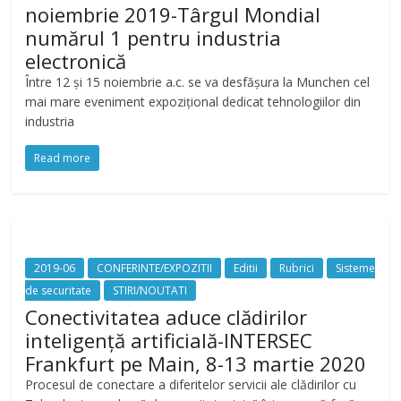
noiembrie 2019-Târgul Mondial
numărul 1 pentru industria
electronică
Între 12 și 15 noiembrie a.c. se va desfășura la Munchen cel
mai mare eveniment expozițional dedicat tehnologiilor din
industria
Read more
2019-06
CONFERINTE/EXPOZITII
Editii
Rubrici
Sisteme
de securitate
STIRI/NOUTATI
Conectivitatea aduce clădirilor
inteligență artificială-INTERSEC
Frankfurt pe Main, 8-13 martie 2020
Procesul de conectare a diferitelor servicii ale clădirilor cu