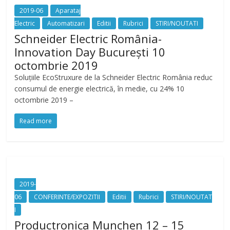
2019-06
Aparataj
Electric
Automatizari
Editii
Rubrici
STIRI/NOUTATI
Schneider Electric România-
Innovation Day București 10
octombrie 2019
Soluțiile EcoStruxure de la Schneider Electric România reduc
consumul de energie electrică, în medie, cu 24% 10
octombrie 2019 –
Read more
2019-
06
CONFERINTE/EXPOZITII
Editii
Rubrici
STIRI/NOUTAT
I
Productronica Munchen 12 – 15