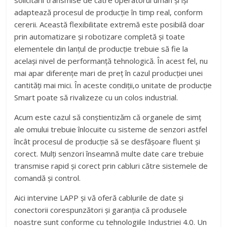
solicitării transmise de către operatorul uman şi îşi
adaptează procesul de producţie în timp real, conform
cererii. Această flexibilitate extremă este posibilă doar
prin automatizare şi robotizare completă şi toate
elementele din lanţul de producţie trebuie să fie la
acelaşi nivel de performanţă tehnologică. În acest fel, nu
mai apar diferențe mari de preț în cazul producției unei
cantități mai mici. În aceste condiţii,o unitate de producţie
Smart poate să rivalizeze cu un colos industrial.
Acum este cazul să conştientizăm că organele de simţ
ale omului trebuie înlocuite cu sisteme de senzori astfel
încât procesul de producţie să se desfăşoare fluent şi
corect. Mulţi senzori înseamnă multe date care trebuie
transmise rapid şi corect prin cabluri către sistemele de
comandă şi control.
Aici intervine LAPP și vă oferă cablurile de date şi
conectorii corespunzători și garanția că produsele
noastre sunt conforme cu tehnologiile Industriei 4.0. Un