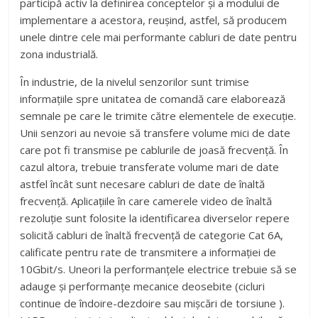
participă activ la definirea conceptelor şi a modului de
implementare a acestora, reușind, astfel, să producem
unele dintre cele mai performante cabluri de date pentru
zona industrială.
În industrie, de la nivelul senzorilor sunt trimise
informaţiile spre unitatea de comandă care elaborează
semnale pe care le trimite către elementele de execuţie.
Unii senzori au nevoie să transfere volume mici de date
care pot fi transmise pe cablurile de joasă frecvenţă. În
cazul altora, trebuie transferate volume mari de date
astfel încât sunt necesare cabluri de date de înaltă
frecvenţă. Aplicaţiile în care camerele video de înaltă
rezoluţie sunt folosite la identificarea diverselor repere
solicită cabluri de înaltă frecvenţă de categorie Cat 6A,
calificate pentru rate de transmitere a informaţiei de
10Gbit/s. Uneori la performanţele electrice trebuie să se
adauge şi performanţe mecanice deosebite (cicluri
continue de îndoire-dezdoire sau mişcări de torsiune ).