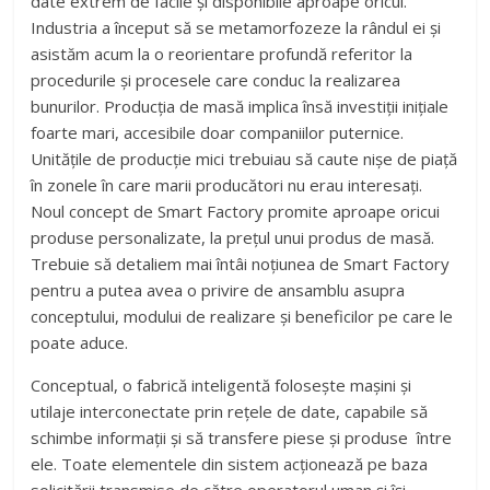
date extrem de facile şi disponibile aproape oricui.
Industria a început să se metamorfozeze la rândul ei şi
asistăm acum la o reorientare profundă referitor la
procedurile şi procesele care conduc la realizarea
bunurilor. Producţia de masă implica însă investiţii iniţiale
foarte mari, accesibile doar companiilor puternice.
Unităţile de producţie mici trebuiau să caute nişe de piaţă
în zonele în care marii producători nu erau interesați.
Noul concept de Smart Factory promite aproape oricui
produse personalizate, la preţul unui produs de masă.
Trebuie să detaliem mai întâi noţiunea de Smart Factory
pentru a putea avea o privire de ansamblu asupra
conceptului, modului de realizare şi beneficilor pe care le
poate aduce.
Conceptual, o fabrică inteligentă foloseşte maşini şi
utilaje interconectate prin reţele de date, capabile să
schimbe informaţii şi să transfere piese și produse între
ele. Toate elementele din sistem acţionează pe baza