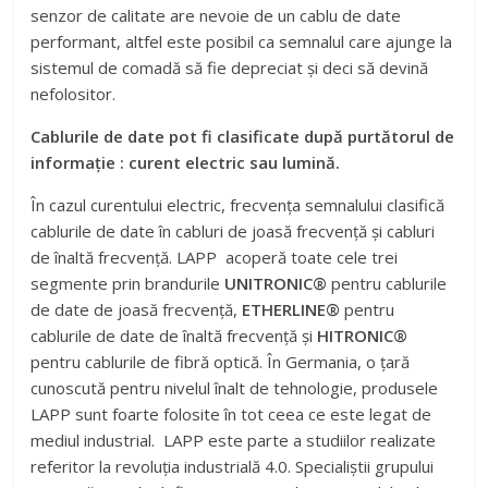
senzor de calitate are nevoie de un cablu de date
performant, altfel este posibil ca semnalul care ajunge la
sistemul de comadă să fie depreciat şi deci să devină
nefolositor.
Cablurile de date pot fi clasificate după purtătorul de
informaţie : curent electric sau lumină.
În cazul curentului electric, frecvenţa semnalului clasifică
cablurile de date în cabluri de joasă frecvenţă şi cabluri
de înaltă frecvenţă. LAPP acoperă toate cele trei
segmente prin brandurile
UNITRONIC®
pentru cablurile
de date de joasă frecvenţă,
ETHERLINE®
pentru
cablurile de date de înaltă frecvenţă şi
HITRONIC®
pentru cablurile de fibră optică. În Germania, o ţară
cunoscută pentru nivelul înalt de tehnologie, produsele
LAPP sunt foarte folosite în tot ceea ce este legat de
mediul industrial. LAPP este parte a studiilor realizate
referitor la revoluţia industrială 4.0. Specialiştii grupului