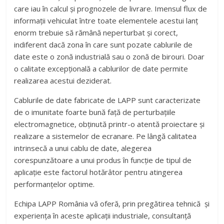
care iau în calcul şi prognozele de livrare. Imensul flux de
informaţii vehiculat între toate elementele acestui lanţ
enorm trebuie să rămână neperturbat şi corect,
indiferent dacă zona în care sunt pozate cablurile de
date este o zonă industrială sau o zonă de birouri. Doar
o calitate excepţională a cablurilor de date permite
realizarea acestui deziderat.
Cablurile de date fabricate de LAPP sunt caracterizate
de o imunitate foarte bună faţă de perturbaţiile
electromagnetice, obţinută printr-o atentă proiectare şi
realizare a sistemelor de ecranare. Pe lângă calitatea
intrinsecă a unui cablu de date, alegerea
corespunzătoare a unui produs în funcţie de tipul de
aplicaţie este factorul hotărâtor pentru atingerea
performanţelor optime.
Echipa LAPP România vă oferă, prin pregătirea tehnică și
experiența în aceste aplicații industriale, consultanță