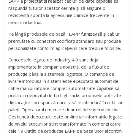
LAPP a proiectat şi realizat cabluri de date capabile să
răspundă tuturor acestor cerinţe şi să asigure o
rezistenţă sporită la agresiunile chimice frecvente în
mediul industrial.
Pe lângă produsele de bază , LAPP furnizează şi cabluri
premufate cu conectori codificaţi standard sau produse
personalizate conform aplicației în care trebuie folosite.
Conceptele legate de Industry 4.0 sunt deja
implementate în compania noastră, de la fluxul de
producţie până la sistemele logistice. O comandă de
livrare introdusă în sistem este executată automat de
către manipulatoare complet automatizate capabile să
preia din depozitul de tip high racks produsele potrivite
din locaţiile corespunzătoare şi să le introducă în cutii sau
paleţi. Operatorul uman are doar rol de supervizor final.
Gestiunea depozitului este on-line iar informaţiile legate
de nivelul stocurilor sunt transformate în comenzi către
cele 19 unităţi de producţie LAPP pe baza unor algoritmi